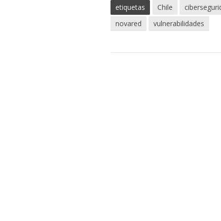
etiquetas
Chile
cibersegur
novared
vulnerabilidades