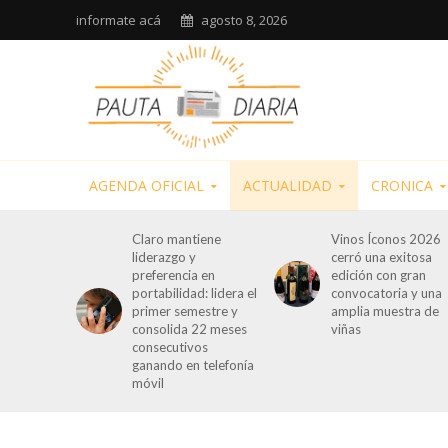
informate acá
agosto 8, 2026
AGENDA OFICIAL
ACTUALIDAD
CRONICA
Claro mantiene
Vinos Íconos 2026
liderazgo y
cerró una exitosa
preferencia en
edición con gran
portabilidad: lidera el
convocatoria y una
primer semestre y
amplia muestra de
consolida 22 meses
viñas
consecutivos
ganando en telefonía
móvil