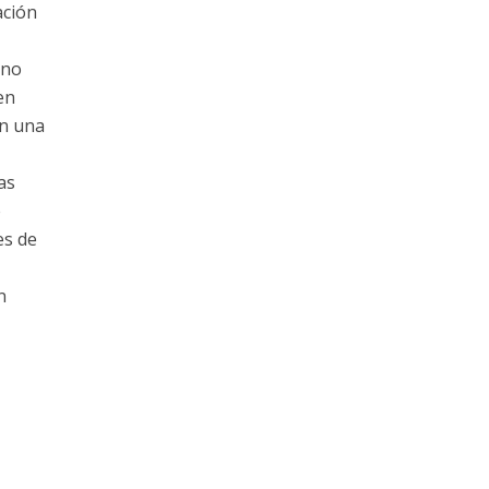
ación
 no
en
en una
as
e
es de
n