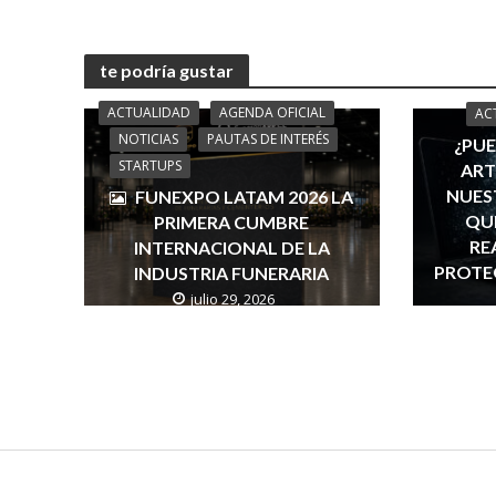
te podría gustar
ACTUALIDAD
AGENDA OFICIAL
AC
NOTICIAS
PAUTAS DE INTERÉS
¿PUE
STARTUPS
ART
NUES
FUNEXPO LATAM 2026 LA
QUÉ
PRIMERA CUMBRE
RE
INTERNACIONAL DE LA
PROTE
INDUSTRIA FUNERARIA
julio 29, 2026