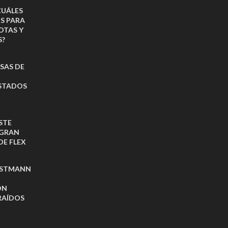
CUÁLES
OS PARA
OTAS Y
S?
ISAS DE
ESTADOS
STE
 GRAN
DE FLEX
NSTMANN
ON
RAÍDOS