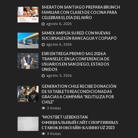
SHERATON SANTIAGO PREPARA BRUNCH
FAMILIAR CON CLASES DE COCINA PARA
CELEBRAR EL DÍA DEL NIÑO
agosto 6, 2026
SAMEX AMPLÍA SU RED CON NUEVAS
SUCURSALES EN RANCAGUA Y COPIAPÓ
agosto 6, 2026
ESRI ENTREGA PREMIO SAG 2026 A
TRANSELEC EN LA CONFERENCIA DE
USUARIOS EN SAN DIEGO, ESTADOS
UNIDOS
agosto 3, 2026
GENERATION CHILE RECIBE DONACIÓN
DE 50 TABLETS REACONDICIONADAS
GRACIAS A CAMPAÑA “REUTILIZA POR
CHILE”
3 Visitas
“MOSTBET UZBEKISTAN
ОФИЦИАЛЬНЫЙ САЙТ СПОРТИВНЫХ
СТАВОК И ОНЛАЙН-КАЗИНО UZ 2023
3 Visitas