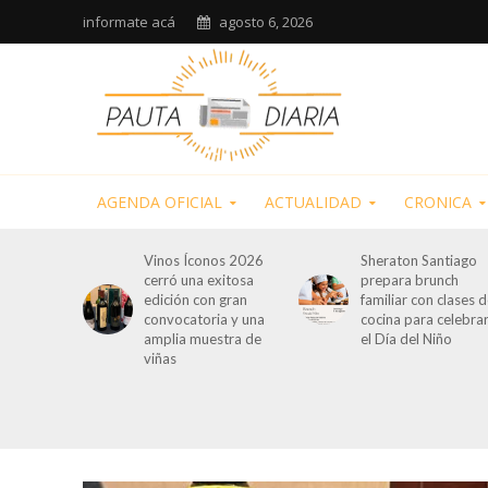
informate acá
agosto 6, 2026
AGENDA OFICIAL
ACTUALIDAD
CRONICA
Vinos Íconos 2026
Sheraton Santiago
cerró una exitosa
prepara brunch
edición con gran
familiar con clases 
convocatoria y una
cocina para celebra
amplia muestra de
el Día del Niño
viñas