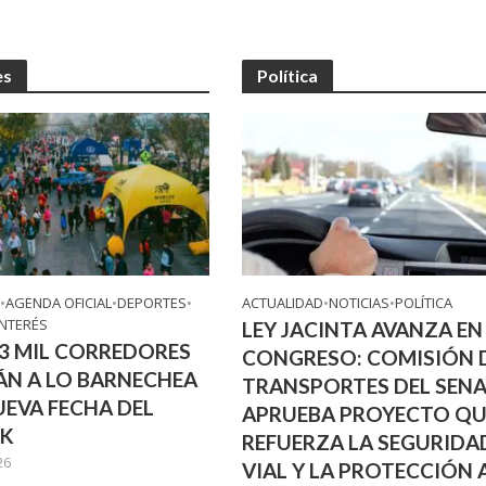
es
Política
D
•
AGENDA OFICIAL
•
DEPORTES
•
ACTUALIDAD
•
NOTICIAS
•
POLÍTICA
INTERÉS
LEY JACINTA AVANZA EN
 3 MIL CORREDORES
CONGRESO: COMISIÓN 
ÁN A LO BARNECHEA
TRANSPORTES DEL SEN
UEVA FECHA DEL
APRUEBA PROYECTO QU
0K
REFUERZA LA SEGURIDA
26
VIAL Y LA PROTECCIÓN 