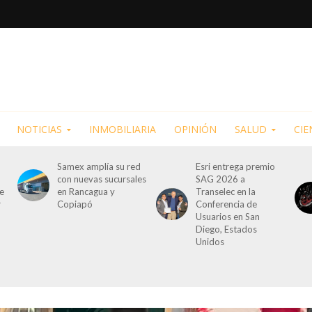
NOTICIAS
INMOBILIARIA
OPINIÓN
SALUD
CIE
Samex amplía su red
Esri entrega premio
con nuevas sucursales
SAG 2026 a
de
en Rancagua y
Transelec en la
r
Copiapó
Conferencia de
Usuarios en San
Diego, Estados
Unidos