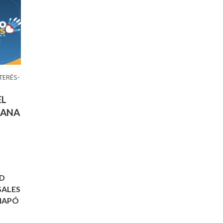
TERÉS
•
EL
TANA
ED
SALES
IAPÓ