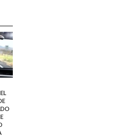
 EL
DE
ADO
E
D
A