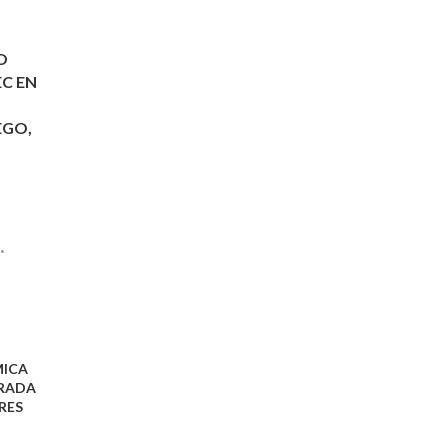
O
EC EN
EGO,
A
•
ICA
IRADA
RES