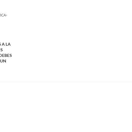
ICA
•
 A LA
OS
DEBES
 UN