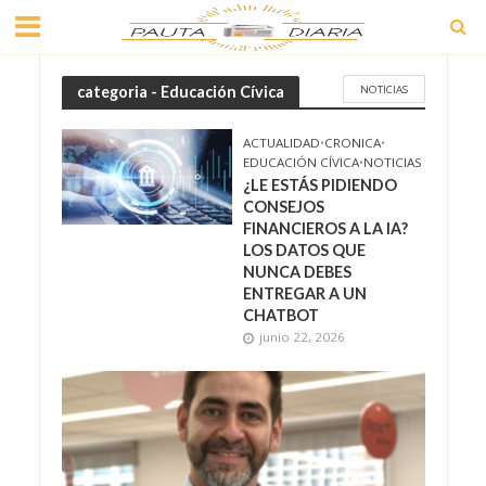
NOTICIAS
categoria - Educación Cívica
ACTUALIDAD
•
CRONICA
•
EDUCACIÓN CÍVICA
•
NOTICIAS
¿LE ESTÁS PIDIENDO
CONSEJOS
FINANCIEROS A LA IA?
LOS DATOS QUE
NUNCA DEBES
ENTREGAR A UN
CHATBOT
junio 22, 2026