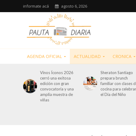
informate acá
agosto 6, 2026
AGENDA OFICIAL
ACTUALIDAD
CRONICA
Vinos Íconos 2026
Sheraton Santiago
cerró una exitosa
prepara brunch
edición con gran
familiar con clases 
convocatoria y una
cocina para celebra
amplia muestra de
el Día del Niño
viñas