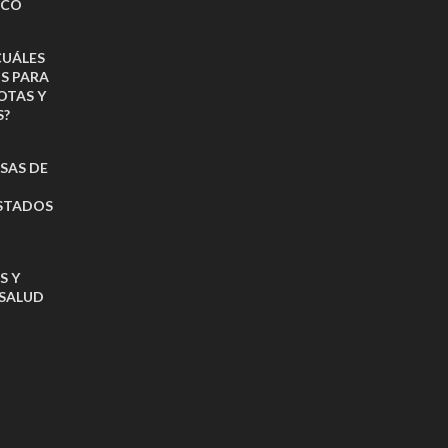
ICO
CUÁLES
OS PARA
OTAS Y
S?
ISAS DE
ESTADOS
S Y
 SALUD