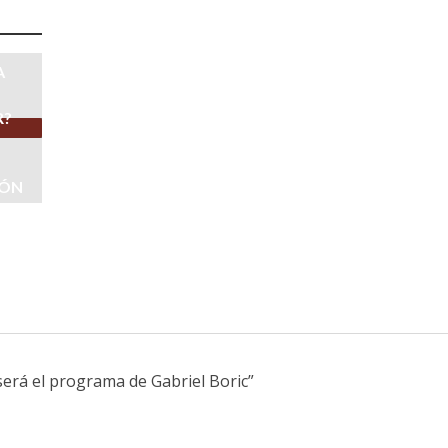
A
R?
IÓN
será el programa de Gabriel Boric”