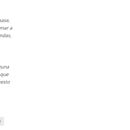
base,
amar a
undas,
guna
 que
uesto
1