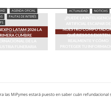
DAD
AGENDA OFICIAL
ACTUALIDAD
NOTICIAS
AS
PAUTAS DE INTERÉS
¿PUEDE LA INTELIGENCI
PS
ARTIFICIAL ESCAPAR DE
NUESTRO COMPUTADO
EXPO LATAM 2026 LA
QUÉ RIESGOS EXISTEN
RIMERA CUMBRE
REALMENTE Y CÓMO
ERNACIONAL DE LA
PROTEGER TU INFORMAC
USTRIA FUNERARIA
julio 28, 2026
julio 29, 2026
ara las MiPymes estará puesto en saber cuán refundacional 