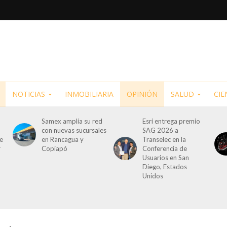
NOTICIAS
INMOBILIARIA
OPINIÓN
SALUD
CIE
Samex amplía su red
Esri entrega premio
con nuevas sucursales
SAG 2026 a
de
en Rancagua y
Transelec en la
r
Copiapó
Conferencia de
Usuarios en San
Diego, Estados
Unidos