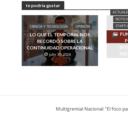
te podría gustar
ACTUALI
NOTICI
STARTU
CIENCIA Y TECNOLOGÍA
OPINIÓN
FUN
LO QUE EL TEMPORAL NOS
P
RECORDÓ SOBRE LA
INT
CONTINUIDAD OPERACIONAL
IND
julio 30, 2026
Multigremial Nacional: “El foco p