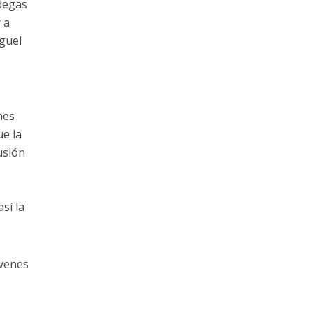
degas
 a
iguel
nes
ue la
usión
sí la
óvenes