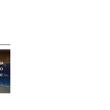
MA
SO
A