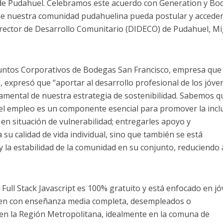
de Pudahuel. Celebramos este acuerdo con Generation y Bo
e nuestra comunidad pudahuelina pueda postular y acceder
Director de Desarrollo Comunitario (DIDECO) de Pudahuel, M
suntos Corporativos de Bodegas San Francisco, empresa que
, expresó que “aportar al desarrollo profesional de los jóve
amental de nuestra estrategia de sostenibilidad. Sabemos q
n el empleo es un componente esencial para promover la incl
 en situación de vulnerabilidad; entregarles apoyo y
su calidad de vida individual, sino que también se está
 la estabilidad de la comunidad en su conjunto, reduciendo a
Full Stack Javascript es 100% gratuito y está enfocado en j
nten con enseñanza media completa, desempleados o
en la Región Metropolitana, idealmente en la comuna de