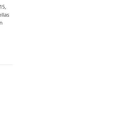
15,
llas
en