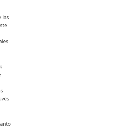
 las
este
ales
k
e
ás
ravés
uanto