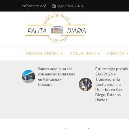
informate acá
agosto 6, 2026
AGENDA OFICIAL
ACTUALIDAD
CRONICA
Samex amplía su red
Esri entrega premio
con nuevas sucursales
SAG 2026 a
en Rancagua y
Transelec en la
Copiapó
Conferencia de
Usuarios en San
Diego, Estados
Unidos