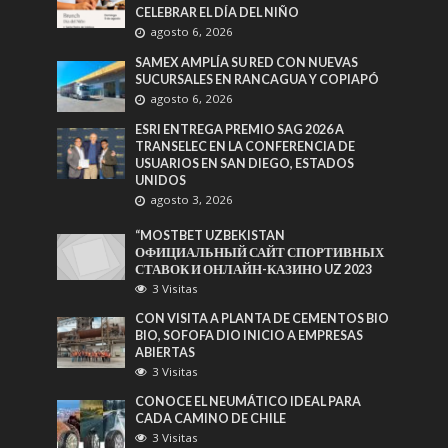
CELEBRAR EL DÍA DEL NIÑO
agosto 6, 2026
SAMEX AMPLÍA SU RED CON NUEVAS
SUCURSALES EN RANCAGUA Y COPIAPÓ
agosto 6, 2026
ESRI ENTREGA PREMIO SAG 2026 A
TRANSELEC EN LA CONFERENCIA DE
USUARIOS EN SAN DIEGO, ESTADOS
UNIDOS
agosto 3, 2026
“MOSTBET UZBEKISTAN
ОФИЦИАЛЬНЫЙ САЙТ СПОРТИВНЫХ
СТАВОК И ОНЛАЙН-КАЗИНО UZ 2023
3 Visitas
CON VISITA A PLANTA DE CEMENTOS BIO
BIO, SOFOFA DIO INICIO A EMPRESAS
ABIERTAS
3 Visitas
CONOCE EL NEUMÁTICO IDEAL PARA
CADA CAMINO DE CHILE
3 Visitas