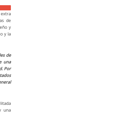
extra
das de
seño y
o y la
les de
e una
d. Por
tados
eneral
litada
y una