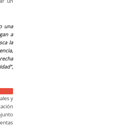
lar un
mo una
ngan a
sca la
ncia,
brecha
idad”,
ales y
cación
njunto
ientas