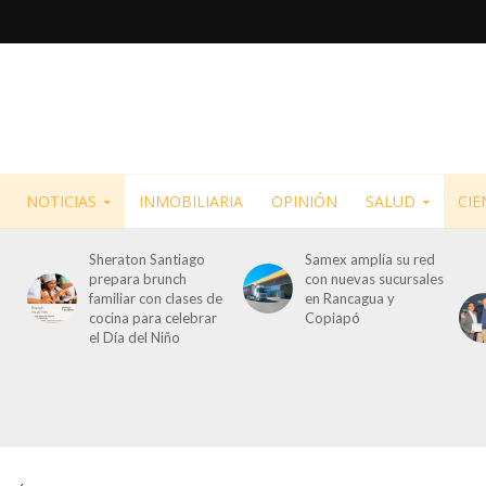
NOTICIAS
INMOBILIARIA
OPINIÓN
SALUD
CIE
Sheraton Santiago
Samex amplía su red
prepara brunch
con nuevas sucursales
familiar con clases de
en Rancagua y
cocina para celebrar
Copiapó
el Día del Niño