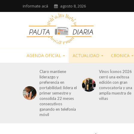
informate acá
agosto 8, 2026
AGENDA OFICIAL
ACTUALIDAD
CRONICA
Claro mantiene
Vinos Íconos 2026
liderazgo y
cerró una exitosa
preferencia en
edición con gran
portabilidad: lidera el
convocatoria y una
primer semestre y
amplia muestra de
consolida 22 meses
viñas
consecutivos
ganando en telefonía
móvil