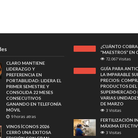
¿CUÁNTO COBRA
des
“MAESTROS” EN C
72.067 Visitas
CLARO MANTIENE
GUÍA PARA ANTIC
LIDERAZGO Y
LA IMPARABLE SU
PREFERENCIA EN
PRECIOS: COMPR
PORTABILIDAD: LIDERA EL
PRODUCTOS DEL
PRIMER SEMESTRE Y
SUPERMERCADO 
CONSOLIDA 22 MESES
VARIAS UNIDADE
CONSECUTIVOS
DE MARZO
GANANDO EN TELEFONÍA
MÓVIL
3 Visitas
9 horas atras
FERTILIZACIÓN IN
MÁXIMA EFECTI
VINOS ÍCONOS 2026
CERRÓ UNA EXITOSA
3 Visitas