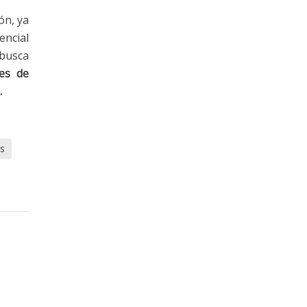
ón, ya
encial
 busca
ces de
.
s