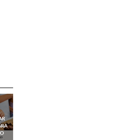
AR
ARA
ÑO