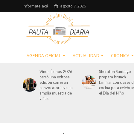
informate acá
agosto 7, 2026
AGENDA OFICIAL
ACTUALIDAD
CRONICA
Vinos Íconos 2026
Sheraton Santiago
cerró una exitosa
prepara brunch
edición con gran
familiar con clases 
convocatoria y una
cocina para celebra
amplia muestra de
el Día del Niño
viñas