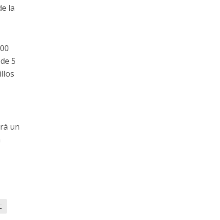
de la
100
 de 5
llos
e
ará un
a
E