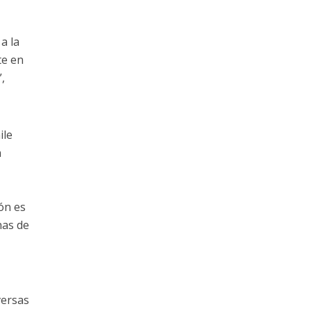
a la
te en
,
ile
n
ión es
nas de
versas