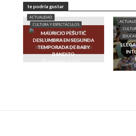
te podría gustar
ACTUALIDAD
ACTUALI
CULTURA Y ESPECTÁCULOS
CULTUR
MAURICIO PEŠUTIĆ
EDUCA
DESLUMBRA EN SEGUNDA
LLEGA
TEMPORADA DE BABY
INT
BANDITO
noviembre 9, 2025