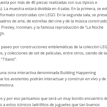
esta por más de 40 piezas realizadas con sus típicos e
s). La muestra estará dividida en 4 salas. En la primera, se e
 formato construidas con LEGO. En la segunda sala, se pres
dros de arte, de estrellas del cine y de la música construid
s Presley, Ironman, y la famosa reproducción de “La Noche
gh.
un paseo por construcciones emblemáticas de la colección LE
s, y colecciones de set de películas, entre otros, siendo de l
 “Titanic”.
 una zona interactiva denominada Building Happening
ue los asistentes podrán interactuar y construir en vivo y de
omotora.
es y por eso pensamos que será un muy bonito encuentro d
no a estos icónicos ladrillitos de juguetes que tan buenos