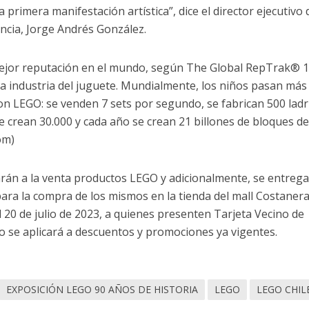
rimera manifestación artística”, dice el director ejecutivo 
ncia, Jorge Andrés González.
mejor reputación en el mundo, según The Global RepTrak® 
la industria del juguete. Mundialmente, los niños pasan más
on LEGO: se venden 7 sets por segundo, se fabrican 500 ladri
 crean 30.000 y cada año se crean 21 billones de bloques d
om)
arán a la venta productos LEGO y adicionalmente, se entreg
ara la compra de los mismos en la tienda del mall Costaner
l 20 de julio de 2023, a quienes presenten Tarjeta Vecino de
o se aplicará a descuentos y promociones ya vigentes.
EXPOSICIÓN LEGO 90 AÑOS DE HISTORIA
LEGO
LEGO CHIL