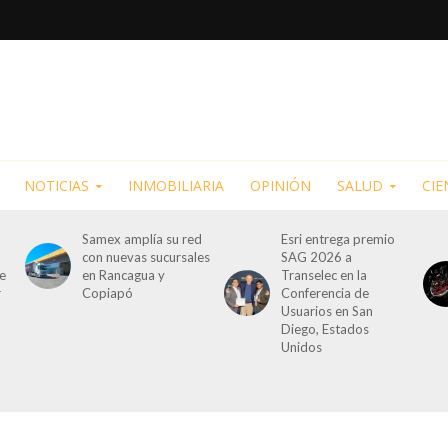
NOTICIAS
INMOBILIARIA
OPINIÓN
SALUD
CIE
Samex amplía su red
Esri entrega premio
con nuevas sucursales
SAG 2026 a
de
en Rancagua y
Transelec en la
r
Copiapó
Conferencia de
Usuarios en San
Diego, Estados
Unidos