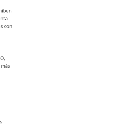
xhiben
enta
os con
GO,
a más
e