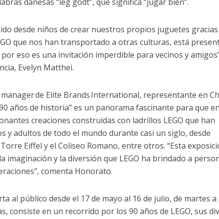
abras danesas “leg godt”, que significa “jugar bien”.
ido desde niños de crear nuestros propios juguetes gracias 
LEGO que nos han transportado a otras culturas, está presen
 por eso es una invitación imperdible para vecinos y amigos”
ncia, Evelyn Matthei.
manager de Elite Brands International, representante en Ch
90 años de historia” es un panorama fascinante para que e
ionantes creaciones construidas con ladrillos LEGO que han
os y adultos de todo el mundo durante casi un siglo, desde
Torre Eiffel y el Coliseo Romano, entre otros. “Esta exposic
 la imaginación y la diversión que LEGO ha brindado a perso
eraciones”, comenta Honorato.
rta al público desde el 17 de mayo al 16 de julio, de martes a
s, consiste en un recorrido por los 90 años de LEGO, sus di