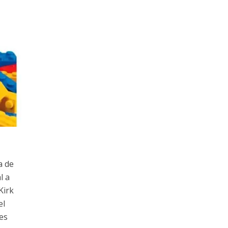
a de
l a
Kirk
el
 es