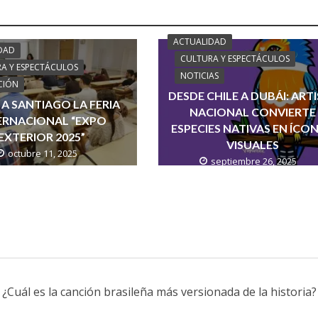
ACTUALIDAD
DAD
CULTURA Y ESPECTÁCULOS
A Y ESPECTÁCULOS
NOTICIAS
CIÓN
DESDE CHILE A DUBÁI: ART
 A SANTIAGO LA FERIA
NACIONAL CONVIERTE
ERNACIONAL “EXPO
ESPECIES NATIVAS EN ÍCO
EXTERIOR 2025”
VISUALES
octubre 11, 2025
septiembre 26, 2025
¿Cuál es la canción brasileña más versionada de la historia?