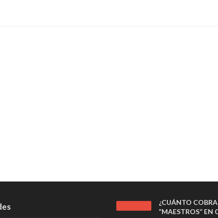
¿CUÁNTO COBRA
des
“MAESTROS” EN C