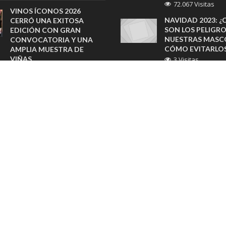
72.067 Visitas
VINOS ÍCONOS 2026
NAVIDAD 2023: ¿
CERRÓ UNA EXITOSA
SON LOS PELIGR
EDICIÓN CON GRAN
NUESTRAS MASC
CONVOCATORIA Y UNA
CÓMO EVITARLO
AMPLIA MUESTRA DE
VIÑAS
3 Visitas
17 horas atras
PROGRAMA DE C
CEMENTOS Y CBB
SHERATON SANTIAGO
FORTALECE EDU
PREPARA BRUNCH
AMBIENTAL EN
FAMILIAR CON CLASES DE
ANTOFAGASTA
COCINA PARA CELEBRAR EL
DÍA DEL NIÑO
3 Visitas
22 horas atras
FERTILIZACIÓN IN
MÁXIMA EFECTI
SAMEX AMPLÍA SU RED
3 Visitas
CON NUEVAS SUCURSALES
EN RANCAGUA Y COPIAPÓ
RUTINA, SONRISA
22 horas atras
ATENCIÓN EN LA
MENTAL
ESRI ENTREGA PREMIO
3 Visitas
SAG 2026 A TRANSELEC EN
LA CONFERENCIA DE