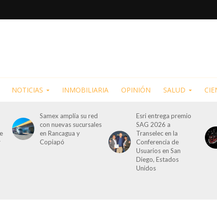
NOTICIAS
INMOBILIARIA
OPINIÓN
SALUD
CIE
Samex amplía su red
Esri entrega premio
con nuevas sucursales
SAG 2026 a
de
en Rancagua y
Transelec en la
r
Copiapó
Conferencia de
Usuarios en San
Diego, Estados
Unidos