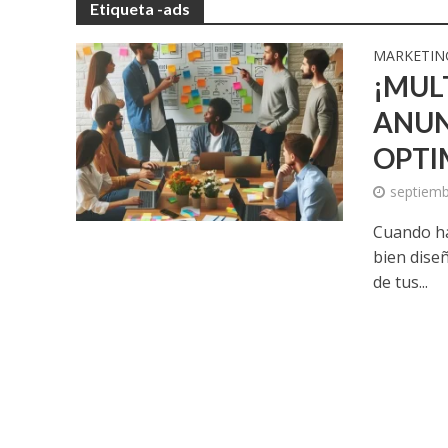
Etiqueta -ads
MARKETIN
¡MUL
ANUN
OPTI
septiemb
Cuando ha
bien dise
de tus...