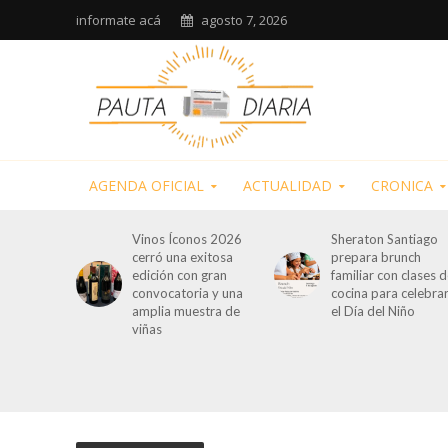
informate acá
agosto 7, 2026
AGENDA OFICIAL
ACTUALIDAD
CRONICA
Vinos Íconos 2026
Sheraton Santiago
cerró una exitosa
prepara brunch
edición con gran
familiar con clases 
convocatoria y una
cocina para celebra
amplia muestra de
el Día del Niño
viñas