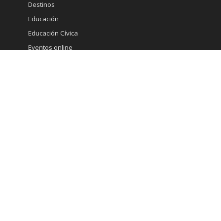
Destinos
Educación
Educación Cívica
Eventos online
Gastronomia
Gourmet
Inmobiliaria
Internacional
Marketing
Medicina Estetica
Minería
Ministerio de Economia
Moda
Mujeres
Noticias
Opinión