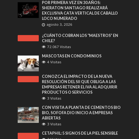
POR PRIMERA VEZ EN 30 AÑOS:
SHERATON SANTIAGO REALIZARÁ
EXCLUSIVA CATA VERTICAL DE CABALLO
LOCO NUMERADO
agosto 3, 2026
¿CUÁNTO COBRAN LOS “MAESTROS” EN
CHILE?
72.067 Visitas
MASCOTAS EN CONDOMINIOS
4 Visitas
CONOZCA EL IMPACTO DE LA NUEVA
RESOLUCIÓN DEL SII QUE OBLIGA A LAS
EMPRESAS RETENER EL IVA AL ADQUIRIR
PRODUCTOS O SERVICIOS
3 Visitas
CON VISITA A PLANTA DE CEMENTOS BIO
BIO, SOFOFA DIO INICIO A EMPRESAS
ABIERTAS
3 Visitas
CETAPHIL: 5 SIGNOS DE LA PIEL SENSIBLE