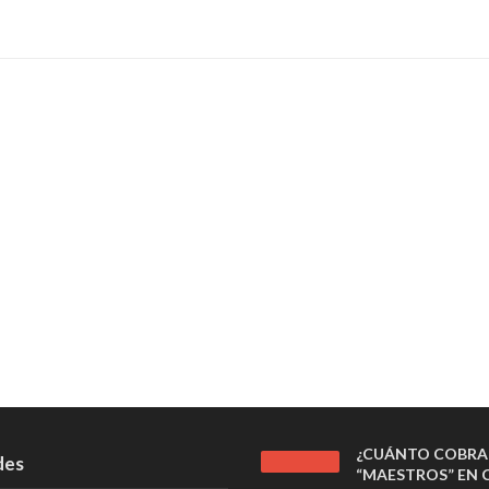
¿CUÁNTO COBRA
des
“MAESTROS” EN C