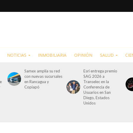
NOTICIAS
INMOBILIARIA
OPINIÓN
SALUD
CIE
Samex amplía su red
Esri entrega premio
con nuevas sucursales
SAG 2026 a
de
en Rancagua y
Transelec en la
r
Copiapó
Conferencia de
Usuarios en San
Diego, Estados
Unidos