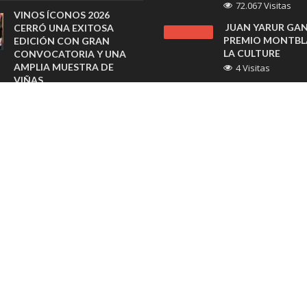
72.067 Visitas
VINOS ÍCONOS 2026
JUAN YARUR GA
CERRÓ UNA EXITOSA
PREMIO MONTBL
EDICIÓN CON GRAN
LA CULTURE
CONVOCATORIA Y UNA
AMPLIA MUESTRA DE
4 Visitas
VIÑAS
PROGRAMA DE C
agosto 6, 2026
CEMENTOS Y CBB
FORTALECE EDU
SHERATON SANTIAGO
AMBIENTAL EN
PREPARA BRUNCH
ANTOFAGASTA
FAMILIAR CON CLASES DE
COCINA PARA CELEBRAR EL
3 Visitas
DÍA DEL NIÑO
FERTILIZACIÓN IN
agosto 6, 2026
MÁXIMA EFECTI
3 Visitas
SAMEX AMPLÍA SU RED
CON NUEVAS SUCURSALES
RUTINA, SONRISA
EN RANCAGUA Y COPIAPÓ
ATENCIÓN EN LA
agosto 6, 2026
MENTAL
3 Visitas
ESRI ENTREGA PREMIO
SAG 2026 A TRANSELEC EN
LA CONFERENCIA DE