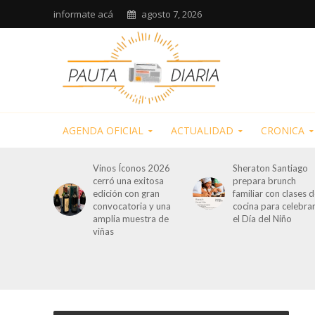
informate acá
agosto 7, 2026
AGENDA OFICIAL
ACTUALIDAD
CRONICA
Vinos Íconos 2026
Sheraton Santiago
cerró una exitosa
prepara brunch
edición con gran
familiar con clases 
convocatoria y una
cocina para celebra
amplia muestra de
el Día del Niño
viñas