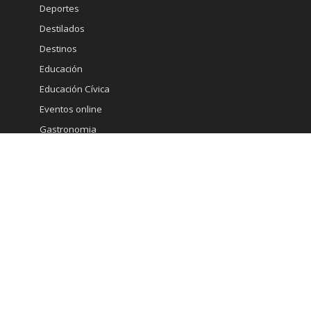
Deportes
Destilados
Destinos
Educación
Educación Cívica
Eventos online
Gastronomia
Gourmet
Inmobiliaria
Internacional
Marketing
Medicina Estetica
Minería
Ministerio de Economia
Moda
Mujeres