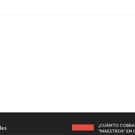
¿CUÁNTO COBRA
des
“MAESTROS” EN C