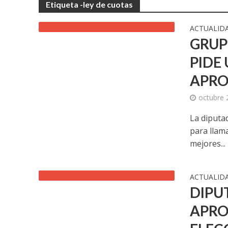
Etiqueta -ley de cuotas
ACTUALID
GRUP
PIDE
APRO
octubre 
La diputa
para llama
mejores...
ACTUALID
DIPU
APRO