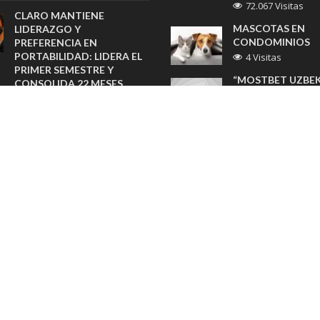
72.067 Visitas
CLARO MANTIENE
MASCOTAS EN
LIDERAZGO Y
CONDOMINIOS
PREFERENCIA EN
PORTABILIDAD: LIDERA EL
4 Visitas
PRIMER SEMESTRE Y
“MOSTBET UZBE
CONSOLIDA 22 MESES
ОФИЦИАЛЬНЫЙ
CONSECUTIVOS
СПОРТИВНЫХ С
GANANDO EN TELEFONÍA
ОНЛАЙН-КАЗИНО
MÓVIL
4 Visitas
agosto 7, 2026
CONOZCA EL IMP
VINOS ÍCONOS 2026
LA NUEVA RESOL
CERRÓ UNA EXITOSA
DEL SII QUE OBLI
EDICIÓN CON GRAN
EMPRESAS RETENE
CONVOCATORIA Y UNA
AL ADQUIRIR PR
AMPLIA MUESTRA DE
O SERVICIOS
VIÑAS
3 Visitas
agosto 6, 2026
UNA BALANZA P
SHERATON SANTIAGO
TAREA ESPECÍFIC
PREPARA BRUNCH
3 Visitas
FAMILIAR CON CLASES DE
COCINA PARA CELEBRAR EL