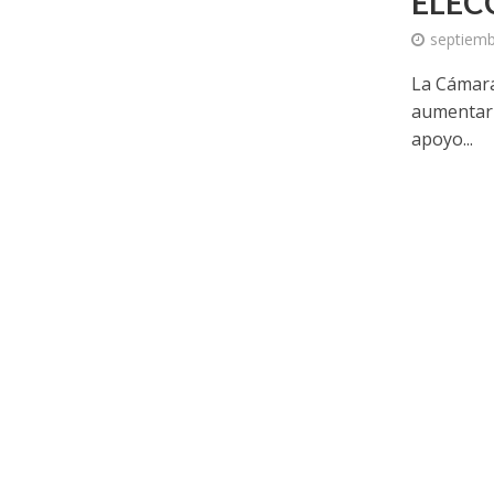
ELEC
septiemb
La Cámara 
aumentar 
apoyo...