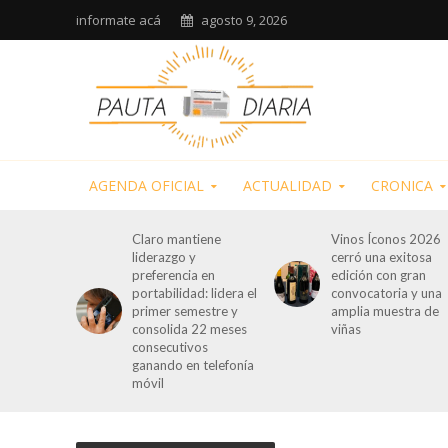
informate acá
agosto 9, 2026
AGENDA OFICIAL
ACTUALIDAD
CRONICA
Claro mantiene
Vinos Íconos 2026
liderazgo y
cerró una exitosa
preferencia en
edición con gran
portabilidad: lidera el
convocatoria y una
primer semestre y
amplia muestra de
consolida 22 meses
viñas
consecutivos
ganando en telefonía
móvil