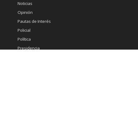
Noticias
Opinión
Pautas de Interés
Policial
Política
Presidencia
Salud
Startups
Subtel
Sustentabilidad
Turismo
Vinos
Novedades
CLARO MANTIENE LIDERAZGO Y
PREFERENCIA EN PORTABILIDAD: LIDERA
EL PRIMER SEMESTRE Y CONSOLIDA 22