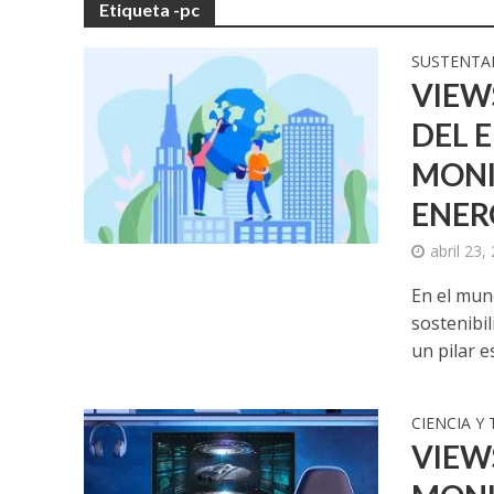
Etiqueta -pc
SUSTENTA
VIEW
DEL 
MONI
ENER
abril 23,
En el mun
sostenibi
un pilar es
CIENCIA Y
VIEW