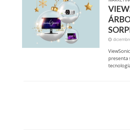
VIEW
ÁRBO
SORP
diciembr
ViewSonic 
presenta 
tecnología 