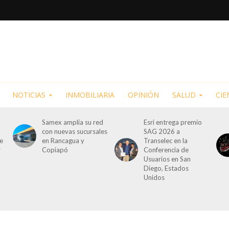
NOTICIAS
INMOBILIARIA
OPINIÓN
SALUD
CIE
Samex amplía su red
Esri entrega premio
con nuevas sucursales
SAG 2026 a
de
en Rancagua y
Transelec en la
r
Copiapó
Conferencia de
Usuarios en San
Diego, Estados
Unidos