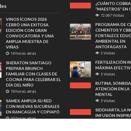
¿CUÁNTO COBRA
des
“MAESTROS” EN C
72.067 Visitas
VINOS ÍCONOS 2026
PROGRAMA DE C
CERRÓ UNA EXITOSA
CEMENTOS Y CBB
EDICIÓN CON GRAN
FORTALECE EDU
CONVOCATORIA Y UNA
AMBIENTAL EN
AMPLIA MUESTRA DE
ANTOFAGASTA
VIÑAS
3 Visitas
14 horas atras
FERTILIZACIÓN IN
SHERATON SANTIAGO
MÁXIMA EFECTI
PREPARA BRUNCH
FAMILIAR CON CLASES DE
3 Visitas
COCINA PARA CELEBRAR EL
RUTINA, SONRISA
DÍA DEL NIÑO
ATENCIÓN EN LA
19 horas atras
MENTAL
3 Visitas
SAMEX AMPLÍA SU RED
CON NUEVAS SUCURSALES
SIDDHARTA, LA 
EN RANCAGUA Y COPIAPÓ
INFUSIÓN INSPIR
20 horas atras
LOS MONJES BUD
3 Visitas
ESRI ENTREGA PREMIO