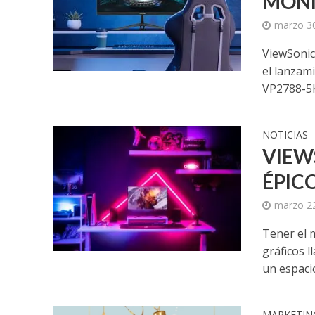
MONI
marzo 3
ViewSonic,
el lanzam
VP2788-5K;
NOTICIAS
VIEW
ÉPIC
marzo 2
Tener el 
gráficos l
un espacio
MARKETIN