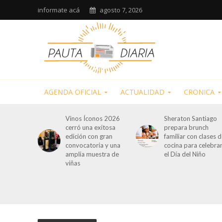
informate acá
agosto 7, 2026
AGENDA OFICIAL
ACTUALIDAD
CRONICA
Vinos Íconos 2026
Sheraton Santiago
cerró una exitosa
prepara brunch
edición con gran
familiar con clases 
convocatoria y una
cocina para celebra
amplia muestra de
el Día del Niño
viñas