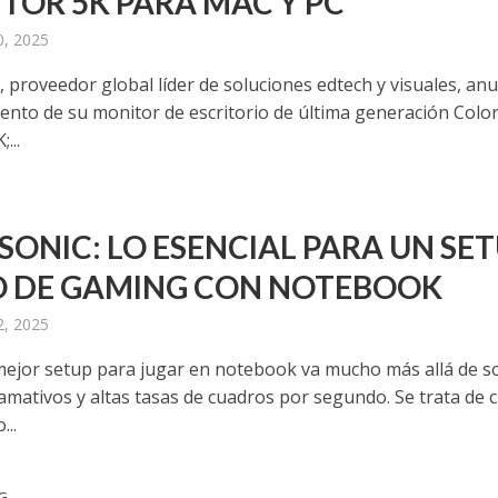
TOR 5K PARA MAC Y PC
0, 2025
 proveedor global líder de soluciones edtech y visuales, an
iento de su monitor de escritorio de última generación Col
...
SONIC: LO ESENCIAL PARA UN SE
O DE GAMING CON NOTEBOOK
2, 2025
mejor setup para jugar en notebook va mucho más allá de s
lamativos y altas tasas de cuadros por segundo. Se trata de 
...
G