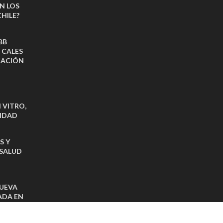
N LOS
HILE?
BB
 CALES
CACIÓN
 VITRO,
VIDAD
S Y
 SALUD
NUEVA
ADA EN
ISTAS