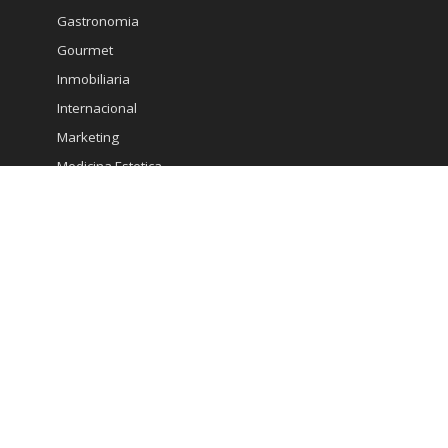
Gastronomia
Gourmet
Inmobiliaria
Internacional
Marketing
Medicina Estetica
Minería
Ministerio de Economia
Moda
Mujeres
Noticias
Opinión
Pautas de Interés
Policial
Política