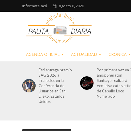
informate acá
agosto 6, 2026
AGENDA OFICIAL
ACTUALIDAD
CRONICA
Esri entrega premio
Por primera vez en 
SAG 2026 a
años: Sheraton
Transelec en la
Santiago realizará
Conferencia de
exclusiva cata vertic
Usuarios en San
de Caballo Loco
Diego, Estados
Numerado
Unidos