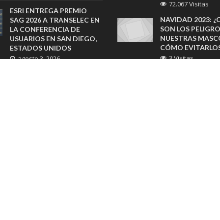
72.067 Visitas
ESRI ENTREGA PREMIO
NAVIDAD 2023: ¿
SAG 2026 A TRANSELEC EN
SON LOS PELIGR
LA CONFERENCIA DE
NUESTRAS MASC
USUARIOS EN SAN DIEGO,
CÓMO EVITARLO
ESTADOS UNIDOS
3 Visitas
agosto 3, 2026
¿PADECES DE DO
POR PRIMERA VEZ EN 30
CRÓNICO, FIBRO
AÑOS: SHERATON
O MIGRAÑA? CO
SANTIAGO REALIZARÁ
BENEFICIOS DE L
EXCLUSIVA CATA VERTICAL
INNOVADORA TE
DE CABALLO LOCO
TRANSCRANEAL
NUMERADO
3 Visitas
agosto 3, 2026
FRANQUICIAS CHI
CONCURSO
¿CÓMO EVITAR C
INTERNACIONAL DE
ESTAFAS?
GRUPO CETEC INVITA A
3 Visitas
RETRATAR COMO NIÑOS Y
JÓVENES ENFRENTAN SUS
CAMPAÑA NACIO
DESAFÍOS EMOCIONALES
BUSCA AMPLIAR E
julio 31, 2026
ACCESO A LA DE
TEMPRANA DEL 