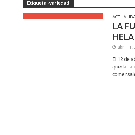
Etiqueta -variedad
ACTUALID
LA FU
HELA
abril 11,
El 12 de a
quedar atr
comensales