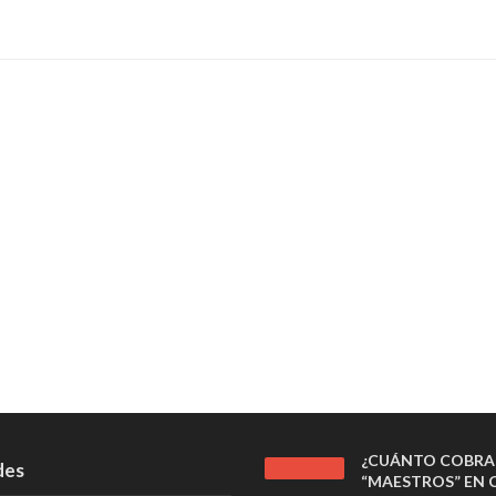
¿CUÁNTO COBRA
des
“MAESTROS” EN C