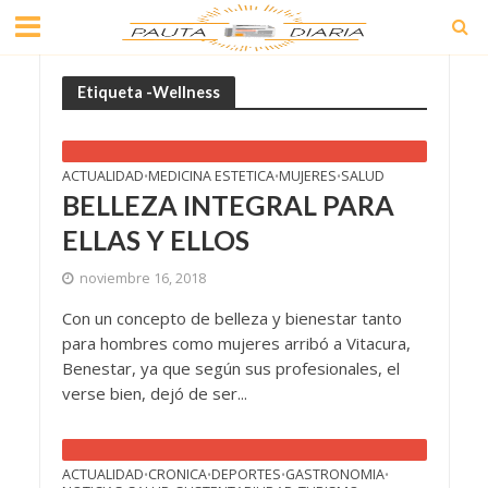
Etiqueta -Wellness
ACTUALIDAD
MEDICINA ESTETICA
MUJERES
SALUD
•
•
•
BELLEZA INTEGRAL PARA
ELLAS Y ELLOS
noviembre 16, 2018
Con un concepto de belleza y bienestar tanto
para hombres como mujeres arribó a Vitacura,
Benestar, ya que según sus profesionales, el
verse bien, dejó de ser...
ACTUALIDAD
CRONICA
DEPORTES
GASTRONOMIA
•
•
•
•