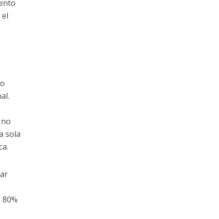
iento
 el
no
al.
 no
a sola
ca.
zar
l 80%