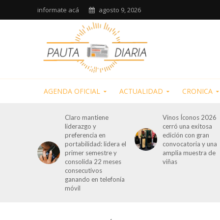
informate acá
agosto 9, 2026
AGENDA OFICIAL
ACTUALIDAD
CRONICA
Claro mantiene
Vinos Íconos 2026
liderazgo y
cerró una exitosa
preferencia en
edición con gran
portabilidad: lidera el
convocatoria y una
primer semestre y
amplia muestra de
consolida 22 meses
viñas
consecutivos
ganando en telefonía
móvil