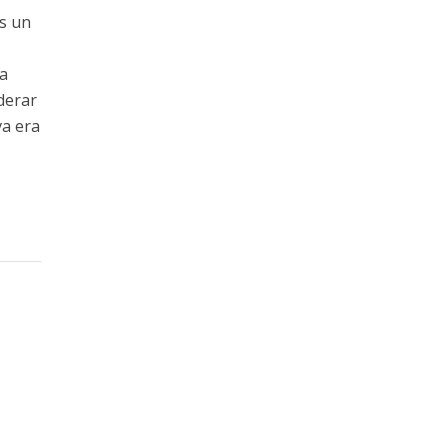
es un
ca
derar
va era