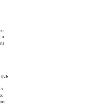
no
 La
ina,
, que
do
su
omi.