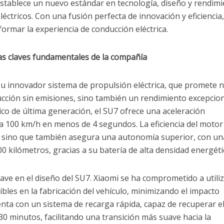
stablece un nuevo estándar en tecnología, diseño y rendim
éctricos. Con una fusión perfecta de innovación y eficiencia,
ormar la experiencia de conducción eléctrica.
Las claves fundamentales de la compañía
su innovador sistema de propulsión eléctrica, que promete 
cción sin emisiones, sino también un rendimiento excepcion
co de última generación, el SU7 ofrece una aceleración
a 100 km/h en menos de 4 segundos. La eficiencia del motor
, sino que también asegura una autonomía superior, con un
0 kilómetros, gracias a su batería de alta densidad energéti
clave en el diseño del SU7. Xiaomi se ha comprometido a utili
ibles en la fabricación del vehículo, minimizando el impacto
nta con un sistema de recarga rápida, capaz de recuperar e
0 minutos, facilitando una transición más suave hacia la