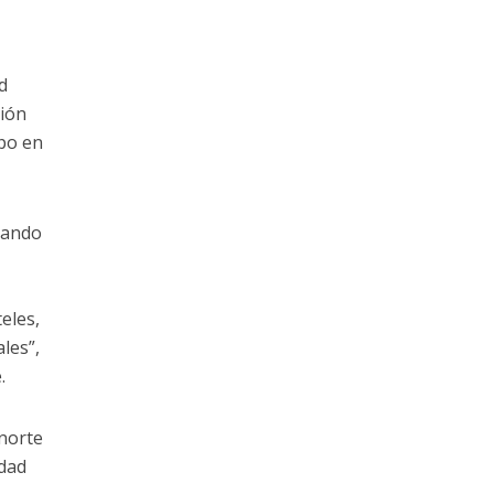
d
ción
upo en
uando
eles,
les”,
.
 norte
idad