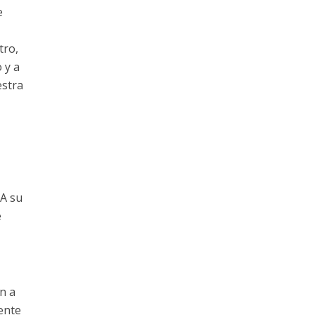
e
P
tro,
 y a
estra
 A su
e
n a
nente