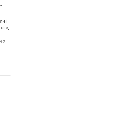
”.
n el
uita,
seo