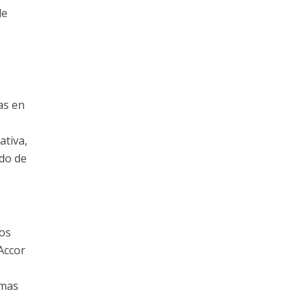
de
as en
ativa,
ado de
tos
 Accor
emas