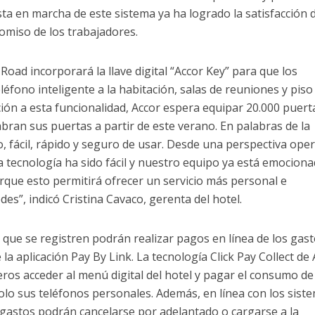
sta en marcha de este sistema ya ha logrado la satisfacción 
miso de los trabajadores.
Road incorporará la llave digital “Accor Key” para que los
éfono inteligente a la habitación, salas de reuniones y piso
ción a esta funcionalidad, Accor espera equipar 20.000 puert
abran sus puertas a partir de este verano. En palabras de la
o, fácil, rápido y seguro de usar. Desde una perspectiva oper
 la tecnología ha sido fácil y nuestro equipo ya está emocion
orque esto permitirá ofrecer un servicio más personal e
es”, indicó Cristina Cavaco, gerenta del hotel.
 que se registren podrán realizar pagos en línea de los gas
 la aplicación Pay By Link. La tecnología Click Pay Collect de
eros acceder al menú digital del hotel y pagar el consumo de
lo sus teléfonos personales. Además, en línea con los sist
 gastos podrán cancelarse por adelantado o cargarse a la