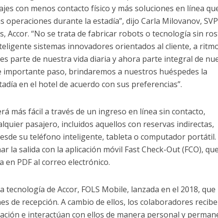
iajes con menos contacto físico y más soluciones en línea qu
as operaciones durante la estadía”, dijo Carla Milovanov, SV
 Accor. “No se trata de fabricar robots o tecnología sin ros
eligente sistemas innovadores orientados al cliente, a ritmo
es parte de nuestra vida diaria y ahora parte integral de nu
te importante paso, brindaremos a nuestros huéspedes la
adía en el hotel de acuerdo con sus preferencias”.
rá más fácil a través de un ingreso en línea sin contacto,
lquier pasajero, incluidos aquellos con reservas indirectas,
esde su teléfono inteligente, tableta o computador portátil.
r la salida con la aplicación móvil Fast Check-Out (FCO), qu
ra en PDF al correo electrónico.
la tecnología de Accor, FOLS Mobile, lanzada en el 2018, que
es de recepción. A cambio de ellos, los colaboradores recibe
plicación e interactúan con ellos de manera personal y perma