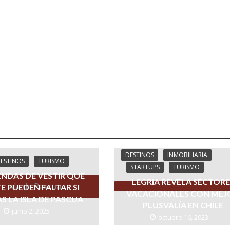
DESTINOS
INMOBILIARIA
ESTINOS
TURISMO
STARTUPS
TURISMO
ENDAS DE VESTIR QUE
LEGRIA REVELA SECTORE
E PUEDEN FALTAR SI
VACACIONALES CON MEJ
AS LA ISLA DE PASCUA
PLUSVALÍA EN CHILE
junio 2, 2025
octubre 16, 2023