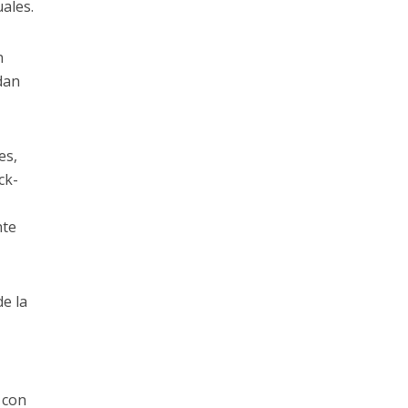
ales.
n
dan
es,
ck-
nte
e la
 con