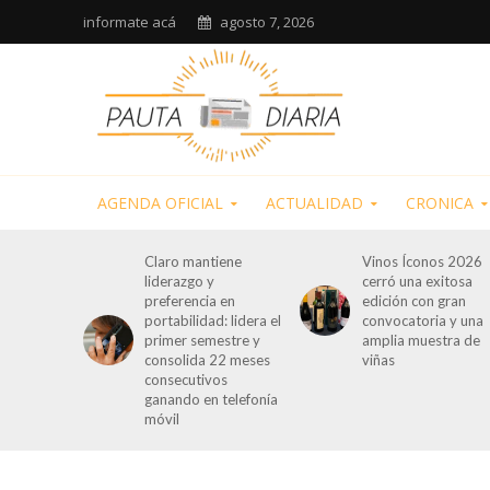
informate acá
agosto 7, 2026
AGENDA OFICIAL
ACTUALIDAD
CRONICA
Claro mantiene
Vinos Íconos 2026
liderazgo y
cerró una exitosa
preferencia en
edición con gran
portabilidad: lidera el
convocatoria y una
primer semestre y
amplia muestra de
consolida 22 meses
viñas
consecutivos
ganando en telefonía
móvil