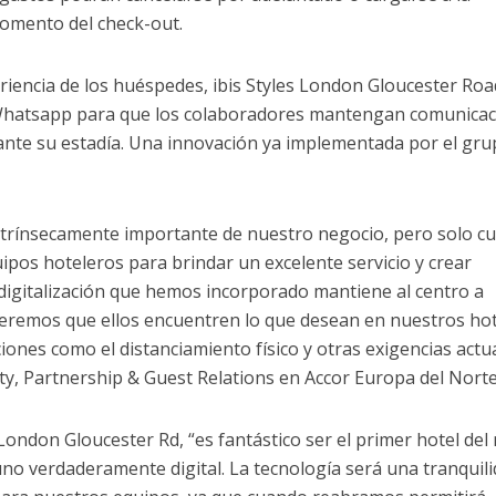
momento del check-out.
riencia de los huéspedes, ibis Styles London Gloucester Roa
 Whatsapp para que los colaboradores mantengan comunica
ante su estadía. Una innovación ya implementada por el gr
intrínsecamente importante de nuestro negocio, pero solo c
uipos hoteleros para brindar un excelente servicio y crear
digitalización que hemos incorporado mantiene al centro a
remos que ellos encuentren lo que desean en nuestros hot
nes como el distanciamiento físico y otras exigencias actua
ty, Partnership & Guest Relations en Accor Europa del Norte
 London Gloucester Rd, “es fantástico ser el primer hotel del
no verdaderamente digital. La tecnología será una tranquil