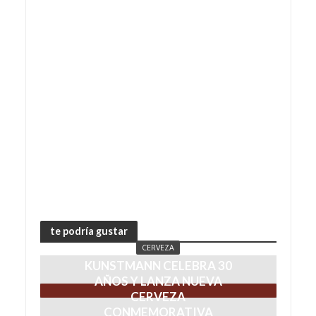
te podría gustar
CERVEZA
KUNSTMANN CELEBRA 30
AÑOS Y LANZA NUEVA
CERVEZA
CONMEMORATIVA
febrero 8, 2022
CERVEZA
KUNSTMANN X3 ES LA
NOVEDOSA CERVEZA
PARA REFRESCAR ESTE
VERANO
marzo 3, 2021
CERVEZA
CON UN AÑO GRATIS DE
CERVEZA, KUNSTMANN
DA INICIO AL PRIMER
BIERFEST ONLINE
febrero 17, 2021