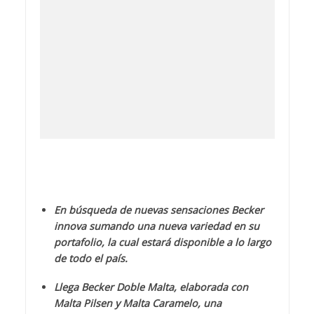
innova sumando una nueva variedad en su
portafolio, la cual estará disponible a lo largo
de todo el país.
Llega Becker Doble Malta, elaborada con
Malta Pilsen y Malta Caramelo, una
combinación ideal para los amantes de la
buena cerveza a un precio accesible.
Luego de la exitosa recepción de
Becker Negra y
Becker Roja
, Cerveza Becker anuncia para este
año una nueva variedad que promete sorprender
a sus seguidores. Becker presenta Doble Malta,
siendo una innovación en el mercado de las
cervezas de dos maltas.
Para los amantes de las cervezas de calidad, esta
nueva edición se trata de una Cerveza lager, de