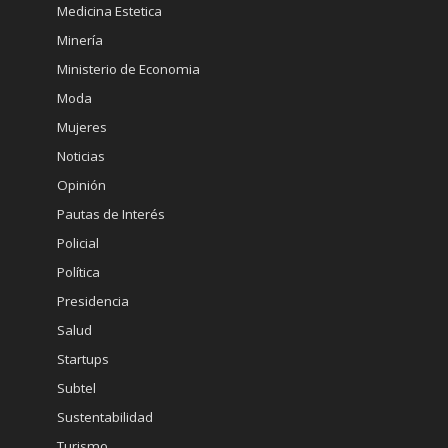
Salud
Startups
Subtel
Sustentabilidad
Turismo
Vinos
Novedades
VUELVE KUNSTMANN SOMMER PILS:
¡CERVEZA Y VERANO VAN DE LA MANO!
2 Visitas
SANTA KROSS, LA CERVEZA NAVIDEÑA DE
EDICIÓN LIMITADA QUE NO TE PUEDES
PERDER
2 Visitas
CUSQUEÑA VUELVE CON NUEVA IMAGEN
Y SABOR ÚNICO
2 Visitas