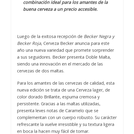
color dorado Brillante, espuma cremosa y
persistente. Gracias a las maltas utilizadas,
presenta leves notas de Caramelo que se
complementan con un cuerpo robusto. Su carácter
refrescante la vuelve irresistible y su textura ligera
en boca la hacen muy fácil de tomar.
Su especial sabor se debe a una combinación de 2
maltas: Malta Pilsen, responsable de la
refrescancia, y Malta Caramelo, la que permite
entregar un sabor más intenso y una espuma
cremosa.
En específico, la Malta Pilsen es una malta que
debido a un proceso de malteado prolongado es
que le confiere a la cerveza las características de
un color claro y brillante, junto a notas de cereal
malteado muy característico.
Por otro lado, la Malta Caramelo es una malta que