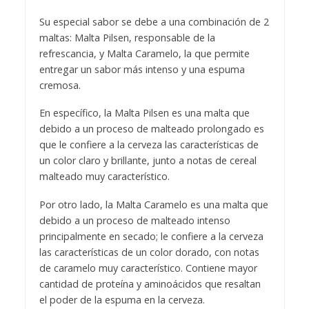
debido a un proceso de malteado intenso
principalmente en secado; le confiere a la cerveza
las características de un color dorado, con notas
de caramelo muy característico. Contiene mayor
cantidad de proteína y aminoácidos que resaltan
el poder de la espuma en la cerveza.
Para poder disfrutar esta nueva variedad, Becker
Doble Malta estará disponible a lo largo de todo
el país a través de supermercados Santa Isabel y
vía online en casadelacerveza.cl, lo que te permitirá
disfrutar sin riesgos y en el lugar que prefieras. Por
otro lado, en la Región Metropolitana, la podrás
encontrar en tu botillería más cercana y en el
ecommerce de Micocacola.cl.
Comentarios