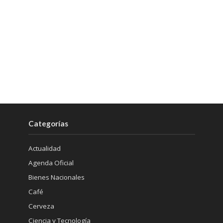
Agenda Oficial
Bienes Nacionales
Café
Cerveza
Ciencia y Tecnología
Coctelería
Conciertos
Cronica
Cultura y Espectáculos
Deportes
Destilados
Destinos
Educación
Educación Cívica
Eventos online