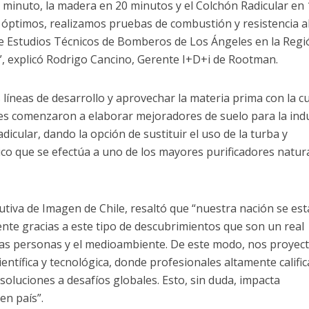
 minuto, la madera en 20 minutos y el Colchón Radicular en 
s óptimos, realizamos pruebas de combustión y resistencia a
 Estudios Técnicos de Bomberos de Los Ángeles en la Regi
”, explicó Rodrigo Cancino, Gerente I+D+i de Rootman.
 líneas de desarrollo y aprovechar la materia prima con la c
s comenzaron a elaborar mejoradores de suelo para la indu
dicular, dando la opción de sustituir el uso de la turba y
gico que se efectúa a uno de los mayores purificadores natur
tiva de Imagen de Chile, resaltó que “nuestra nación se est
nte gracias a este tipo de descubrimientos que son un real
e las personas y el medioambiente. De este modo, nos proye
entífica y tecnológica, donde profesionales altamente califi
oluciones a desafíos globales. Esto, sin duda, impacta
n país”.