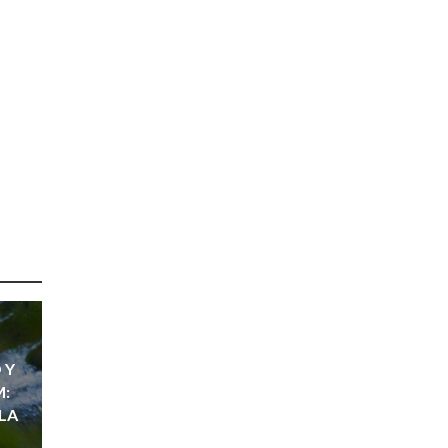
 Y
M:
LA