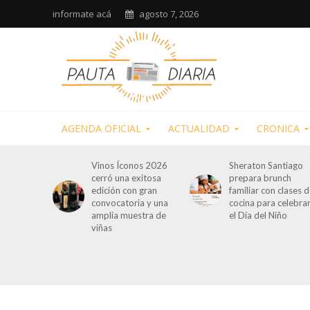
informate acá
agosto 7, 2026
AGENDA OFICIAL
ACTUALIDAD
CRONICA
Vinos Íconos 2026
Sheraton Santiago
cerró una exitosa
prepara brunch
edición con gran
familiar con clases 
convocatoria y una
cocina para celebra
amplia muestra de
el Día del Niño
viñas