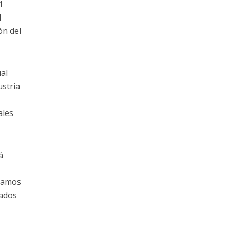
1
l
ón del
ual
stria
ales
á
ctamos
cados