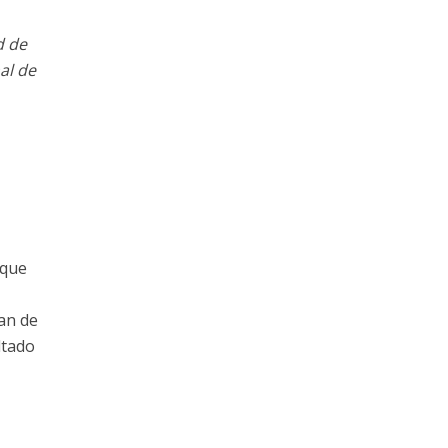
d de
al de
 que
ran de
ltado