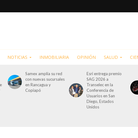
NOTICIAS
INMOBILIARIA
OPINIÓN
SALUD
CIE
Samex amplía su red
Esri entrega premio
con nuevas sucursales
SAG 2026 a
de
en Rancagua y
Transelec en la
r
Copiapó
Conferencia de
Usuarios en San
Diego, Estados
Unidos