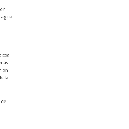
 en
e agua
íces,
emás
n en
e la
 del
5