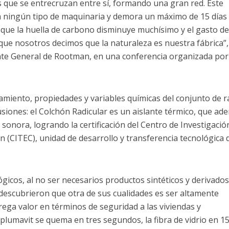
 que se entrecruzan entre sí, formando una gran red. Este
ta ningún tipo de maquinaria y demora un máximo de 15 días
lo que la huella de carbono disminuye muchísimo y el gasto d
que nosotros decimos que la naturaleza es nuestra fábrica”,
te General de Rootman, en una conferencia organizada por
miento, propiedades y variables químicas del conjunto de ra
usiones: el Colchón Radicular es un aislante térmico, que ad
sonora, logrando la certificación del Centro de Investigació
n (CITEC), unidad de desarrollo y transferencia tecnológica d
gicos, al no ser necesarios productos sintéticos y derivados
 descubrieron que otra de sus cualidades es ser altamente
grega valor en términos de seguridad a las viviendas y
l plumavit se quema en tres segundos, la fibra de vidrio en 1