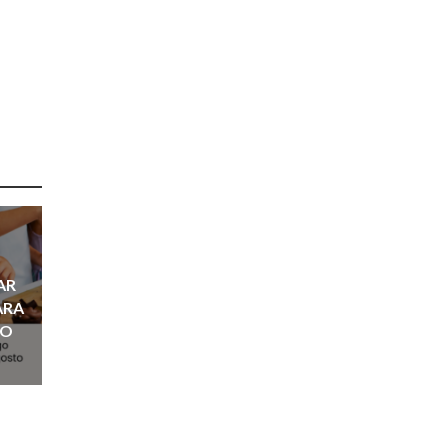
AR
ARA
ÑO