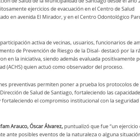
cción de Salud de la Municipalidad de Santiago desde el año 
tosamente ejercicios de evacuación en el Centro de Salud
cado en avenida El Mirador, y en el Centro Odontológico Pa
 participación activa de vecinas, usuarios, funcionarios de 
amento de Prevención de Riesgo de la Disal- destacó por la r
on en la iniciativa, siendo además evaluada positivamente p
dad (ACHS) quien actuó como observador del proceso.
ones preventivas permiten poner a prueba los protocolos de
 Dirección de Salud de Santiago, fortaleciendo las capacidad
fortaleciendo el compromiso institucional con la seguridad 
sfam Arauco, Óscar Álvarez,
puntualizó que fue “un ejercicio
e ante posibles eventos de la naturaleza o alguna situació