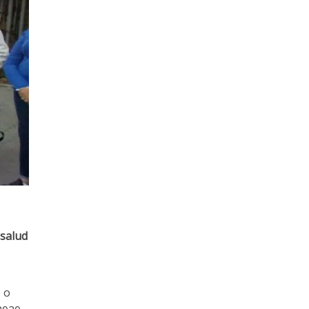
 salud
s o