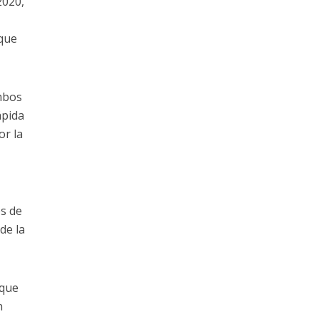
2020,
rque
ambos
ápida
or la
es de
de la
 que
n