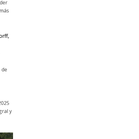
oder
 más
rff,
.
 de
2025
ral y