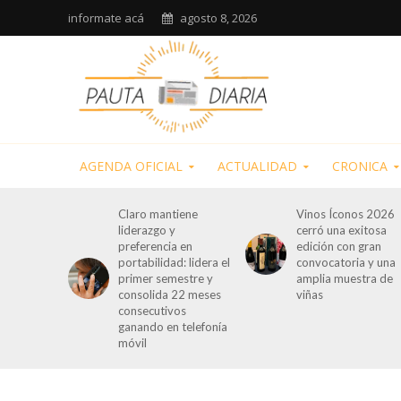
informate acá
agosto 8, 2026
AGENDA OFICIAL
ACTUALIDAD
CRONICA
Claro mantiene
Vinos Íconos 2026
liderazgo y
cerró una exitosa
preferencia en
edición con gran
portabilidad: lidera el
convocatoria y una
primer semestre y
amplia muestra de
consolida 22 meses
viñas
consecutivos
ganando en telefonía
móvil