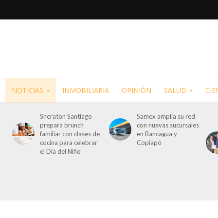
NOTICIAS
INMOBILIARIA
OPINIÓN
SALUD
CIE
Sheraton Santiago
Samex amplía su red
prepara brunch
con nuevas sucursales
familiar con clases de
en Rancagua y
cocina para celebrar
Copiapó
el Día del Niño