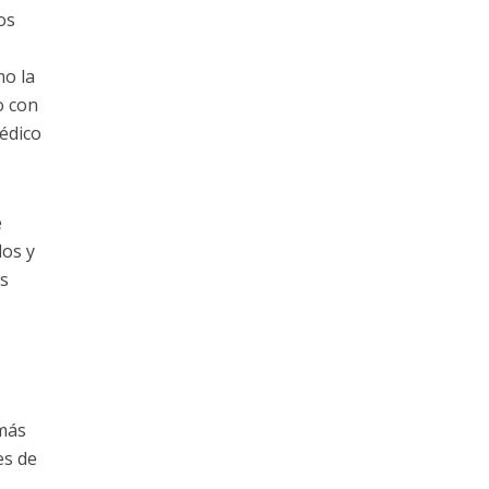
os
mo la
o con
médico
e
dos y
es
 más
es de