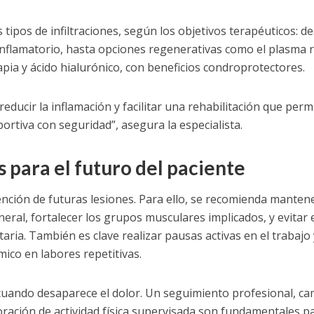
 tipos de infiltraciones, según los objetivos terapéuticos: d
iinflamatorio, hasta opciones regenerativas como el plasma r
pia y ácido hialurónico, con beneficios condroprotectores.
, reducir la inflamación y facilitar una rehabilitación que perm
portiva con seguridad”, asegura la especialista.
para el futuro del paciente
vención de futuras lesiones. Para ello, se recomienda manten
eral, fortalecer los grupos musculares implicados, y evitar 
aria. También es clave realizar pausas activas en el trabajo 
ico en labores repetitivas.​
cuando desaparece el dolor. Un seguimiento profesional, c
rporación de actividad física supervisada son fundamentales p