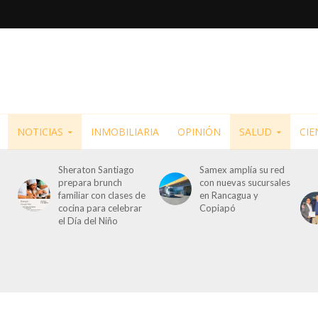
NOTICIAS
INMOBILIARIA
OPINIÓN
SALUD
CIE
Sheraton Santiago
Samex amplía su red
prepara brunch
con nuevas sucursales
familiar con clases de
en Rancagua y
cocina para celebrar
Copiapó
el Día del Niño