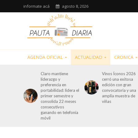
informate acá
agosto 8, 2026
AGENDA OFICIAL
ACTUALIDAD
CRONICA
Claro mantiene
Vinos Íconos 2026
liderazgo y
cerró una exitosa
preferencia en
edición con gran
portabilidad: lidera el
convocatoria y una
primer semestre y
amplia muestra de
consolida 22 meses
viñas
consecutivos
ganando en telefonía
móvil