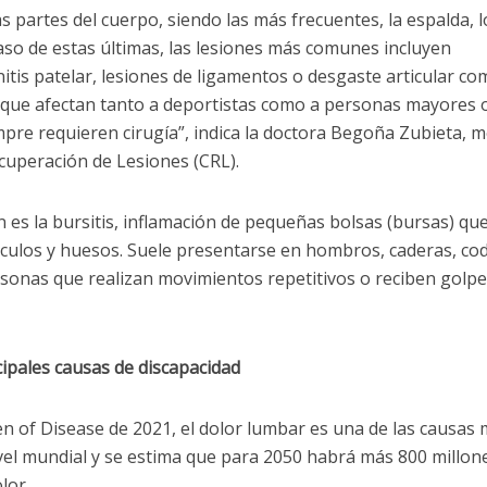
 partes del cuerpo, siendo las más frecuentes, la espalda, l
caso de estas últimas, las lesiones más comunes incluyen
itis patelar, lesiones de ligamentos o desgaste articular co
s que afectan tanto a deportistas como a personas mayores 
mpre requieren cirugía”, indica la doctora Begoña Zubieta, 
ecuperación de Lesiones (CRL)
.
es la bursitis, inflamación de pequeñas bolsas (bursas) qu
culos y huesos. Suele presentarse en hombros, caderas, co
rsonas que realizan movimientos repetitivos o reciben golp
cipales causas de discapacidad
n of Disease de 2021, el dolor lumbar es una de las causas
vel mundial y se estima que para 2050 habrá más 800 millon
lor.