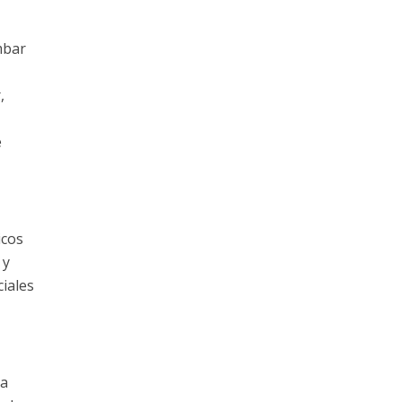
mbar
,
e
icos
 y
ciales
ca