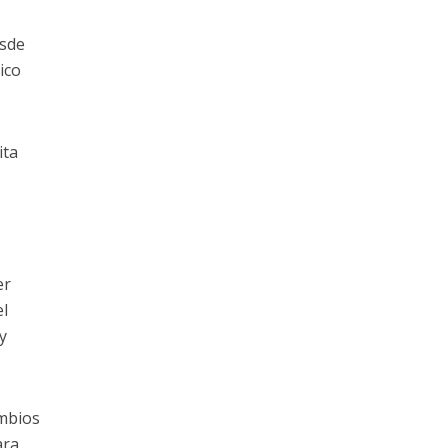
esde
ico
ita
er
el
y
ambios
ara