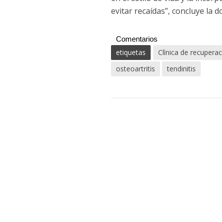
evitar recaídas”, concluye la 
Comentarios
etiquetas
Clìnica de recupera
osteoartritis
tendinitis