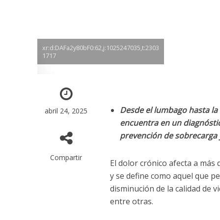
xr:d:DAFa2y80bF0:62,j:1025247035,t:2303
1717
Desde el lumbago hasta la b
abril 24, 2025
encuentra en un diagnósti
prevención de sobrecarga 
Compartir
El dolor crónico afecta a más
y se define como aquel que pe
disminución de la calidad de v
entre otras.