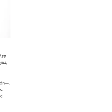
í se
pia,
ción—,
s:
d,