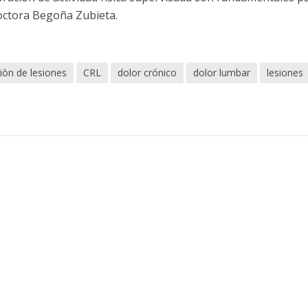
doctora Begoña Zubieta.
ciòn de lesiones
CRL
dolor crónico
dolor lumbar
lesiones