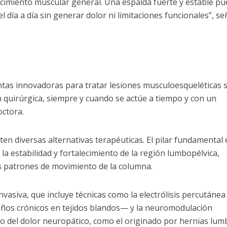
ecimiento muscular general. Una espalda fuerte y estable p
el día a día sin generar dolor ni limitaciones funcionales”, se
as innovadoras para tratar lesiones musculoesqueléticas s
 quirúrgica, siempre y cuando se actúe a tiempo y con un
octora.
en diversas alternativas terapéuticas. El pilar fundamental 
 la estabilidad y fortalecimiento de la región lumbopélvica,
os patrones de movimiento de la columna.
 invasiva, que incluye técnicas como la electrólisis percutáne
daños crónicos en tejidos blandos— y la neuromodulación
jo del dolor neuropático, como el originado por hernias lum