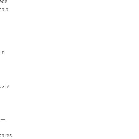
uede
ñala
in
es la
a —
bares.