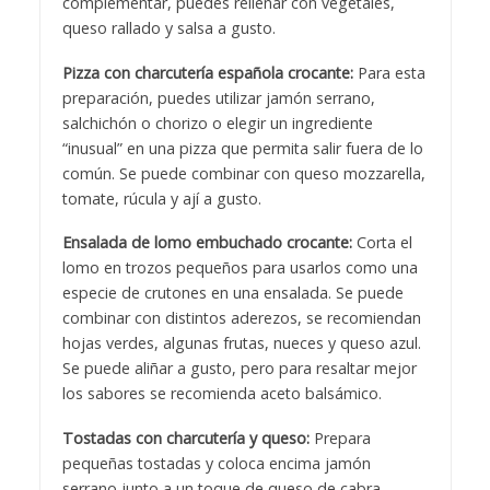
complementar, puedes rellenar con vegetales,
queso rallado y salsa a gusto.
Pizza con charcutería española crocante:
Para esta
preparación, puedes utilizar jamón serrano,
salchichón o chorizo o elegir un ingrediente
“inusual” en una pizza que permita salir fuera de lo
común. Se puede combinar con queso mozzarella,
tomate, rúcula y ají a gusto.
Ensalada de lomo embuchado crocante:
Corta el
lomo en trozos pequeños para usarlos como una
especie de crutones en una ensalada. Se puede
combinar con distintos aderezos, se recomiendan
hojas verdes, algunas frutas, nueces y queso azul.
Se puede aliñar a gusto, pero para resaltar mejor
los sabores se recomienda aceto balsámico.
Tostadas con charcutería y queso:
Prepara
pequeñas tostadas y coloca encima jamón
serrano junto a un toque de queso de cabra.