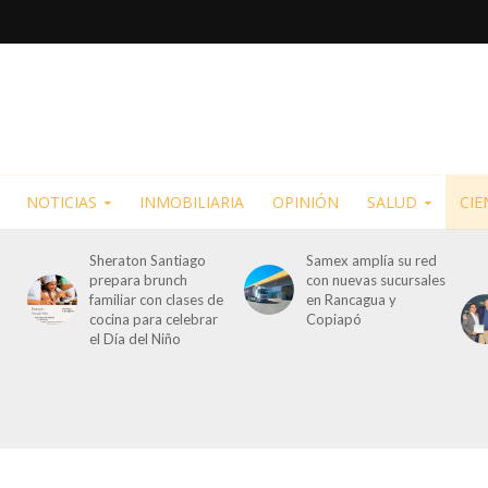
NOTICIAS
INMOBILIARIA
OPINIÓN
SALUD
CIE
Sheraton Santiago
Samex amplía su red
prepara brunch
con nuevas sucursales
familiar con clases de
en Rancagua y
cocina para celebrar
Copiapó
el Día del Niño