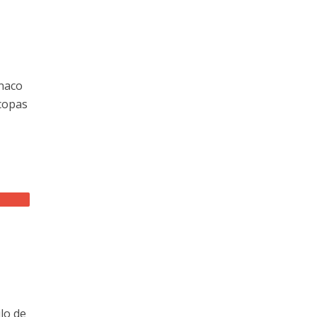
ónaco
 copas
lo de