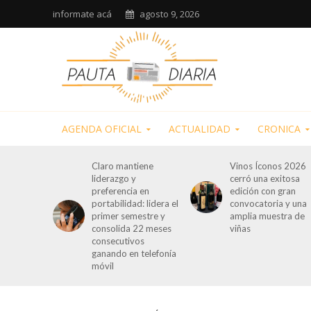
informate acá
agosto 9, 2026
AGENDA OFICIAL
ACTUALIDAD
CRONICA
Claro mantiene
Vinos Íconos 2026
liderazgo y
cerró una exitosa
preferencia en
edición con gran
portabilidad: lidera el
convocatoria y una
primer semestre y
amplia muestra de
consolida 22 meses
viñas
consecutivos
ganando en telefonía
móvil