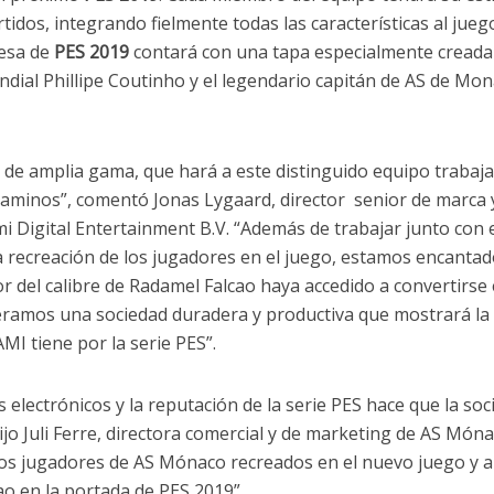
rtidos, integrando fielmente todas las características al jueg
cesa de
PES 2019
contará con una tapa especialmente creada 
ndial Phillipe Coutinho y el legendario capitán de AS de Mon
 de amplia gama, que hará a este distinguido equipo trabaja
aminos”, comentó Jonas Lygaard, director senior de marca 
i Digital Entertainment B.V. “Además de trabajar junto con 
a recreación de los jugadores en el juego, estamos encanta
r del calibre de Radamel Falcao haya accedido a convertirse
eramos una sociedad duradera y productiva que mostrará la
MI tiene por la serie PES”.
s electrónicos y la reputación de la serie PES hace que la so
jo Juli Ferre, directora comercial y de marketing de AS Móna
los jugadores de AS Mónaco recreados en el nuevo juego y a
o en la portada de PES 2019”.