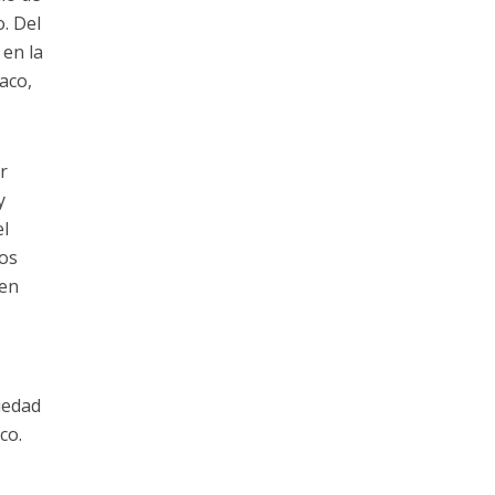
o. Del
en la
aco,
r
y
el
dos
 en
ciedad
co.