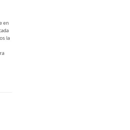
e en
rtada
os la
ara