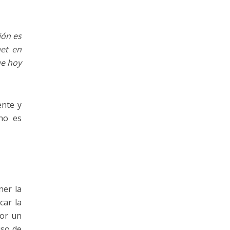
ión es
net en
ue hoy
ente y
 no es
ner la
car la
por un
uso de