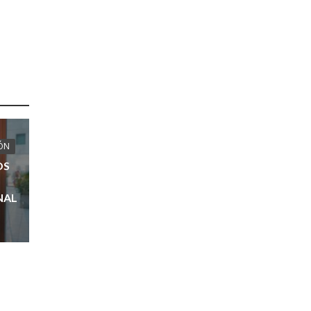
ÓN
OS
NAL