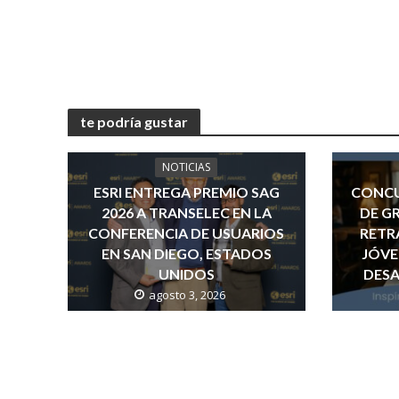
te podría gustar
NOTICIAS
ESRI ENTREGA PREMIO SAG
CONCU
2026 A TRANSELEC EN LA
DE G
CONFERENCIA DE USUARIOS
RETR
EN SAN DIEGO, ESTADOS
JÓVE
UNIDOS
DESA
agosto 3, 2026