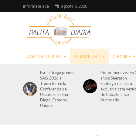
informate acá
agosto 6, 2026
AGENDA OFICIAL
ACTUALIDAD
CRONICA
Esri entrega premio
Por primera vez en 
SAG 2026 a
años: Sheraton
Transelec en la
Santiago realizará
Conferencia de
exclusiva cata vertic
Usuarios en San
de Caballo Loco
Diego, Estados
Numerado
Unidos