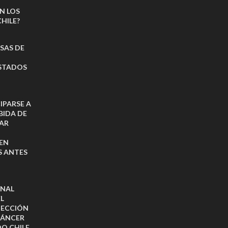
N LOS
HILE?
ISAS DE
ESTADOS
IPARSE A
BIDA DE
AR
EN
S ANTES
NAL
L
TECCIÓN
CÁNCER
O CHILE