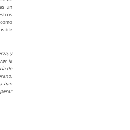
 es un
estros
s como
osible
rza, y
rar la
ría de
prano,
ya han
operar