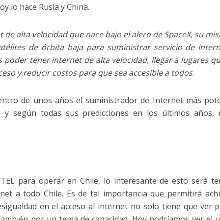
hoy lo hace Rusia y China.
t de alta velocidad que nace bajo el alero de SpaceX, su mis
télites de órbita baja para suministrar servicio de Inter
 poder tener internet de alta velocidad, llegar a lugares q
cceso y reducir costos para que sea accesible a todos
.
entro de unos años el suministrador de Internet más pot
, y según todas sus predicciones en los últimos años,
TEL para operar en Chile, lo interesante de esto será te
net a todo Chile. Es de tal importancia que permitirá achi
esigualdad en el acceso al internet no solo tiene que ver 
 también por un tema de capacidad. Hoy podríamos ver el 