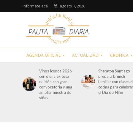
informate acá
agosto 7, 2026
AGENDA OFICIAL
ACTUALIDAD
CRONICA
Vinos Íconos 2026
Sheraton Santiago
cerró una exitosa
prepara brunch
edición con gran
familiar con clases 
convocatoria y una
cocina para celebra
amplia muestra de
el Día del Niño
viñas