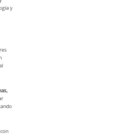
ogía y
res
n
al
nas,
ar
itando
 con