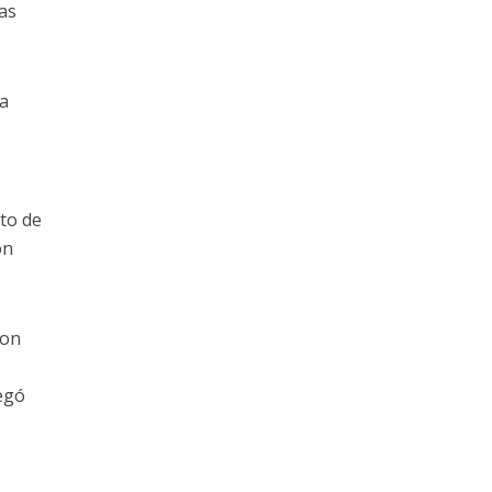
las
ra
ito de
ón
con
regó