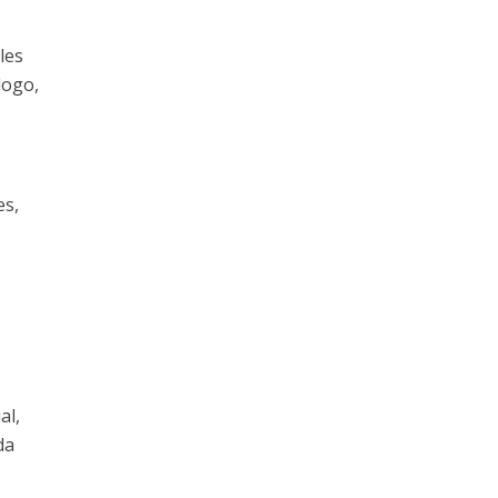
les
logo,
es,
al,
da