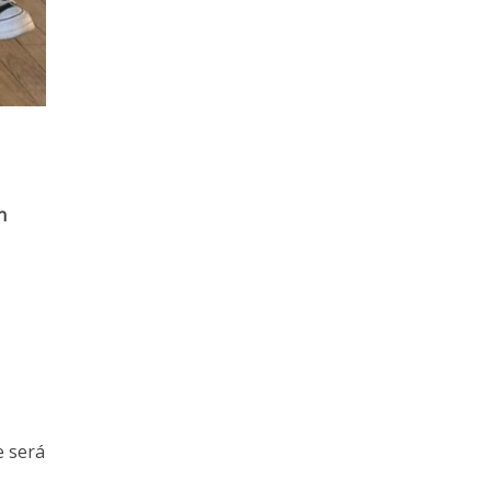
n
e será