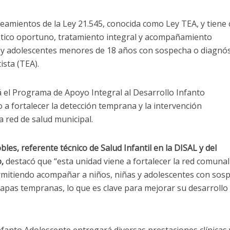
lineamientos de la Ley 21.545, conocida como Ley TEA, y tien
óstico oportuno, tratamiento integral y acompañamiento
s y adolescentes menores de 18 años con sospecha o diagnós
ista (TEA).
á el Programa de Apoyo Integral al Desarrollo Infanto
 a fortalecer la detección temprana y la intervención
a red de salud municipal.
les, referente técnico de Salud Infantil en la DISAL y del
,
destacó que “esta unidad viene a fortalecer la red comunal
rmitiendo acompañar a niños, niñas y adolescentes con sos
apas tempranas, lo que es clave para mejorar su desarrollo
nfanto Adolescente entregará diversas prestaciones clínicas 