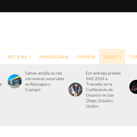
NOTICIAS
INMOBILIARIA
OPINIÓN
SALUD
CIE
Samex amplía su red
Esri entrega premio
con nuevas sucursales
SAG 2026 a
de
en Rancagua y
Transelec en la
r
Copiapó
Conferencia de
Usuarios en San
Diego, Estados
Unidos