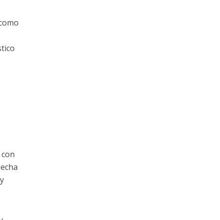
e como
tico
 con
pecha
 y
y