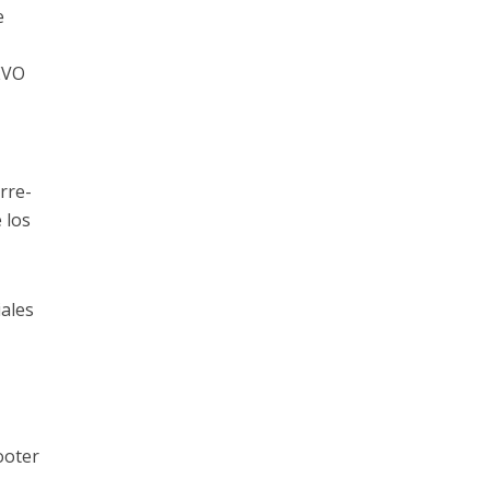
e
EVO
orre-
 los
iales
s
ooter