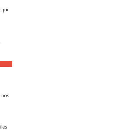
r qué
,
e nos
iles