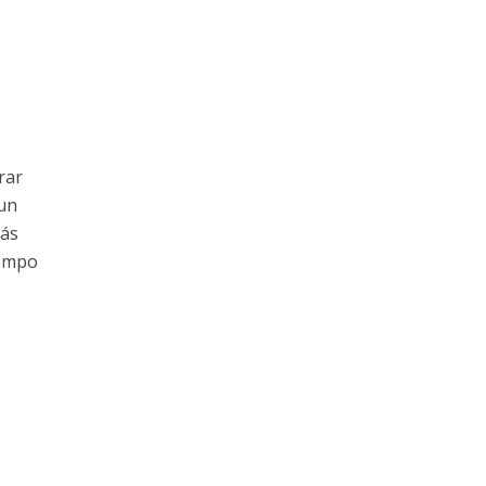
rar
 un
más
iempo