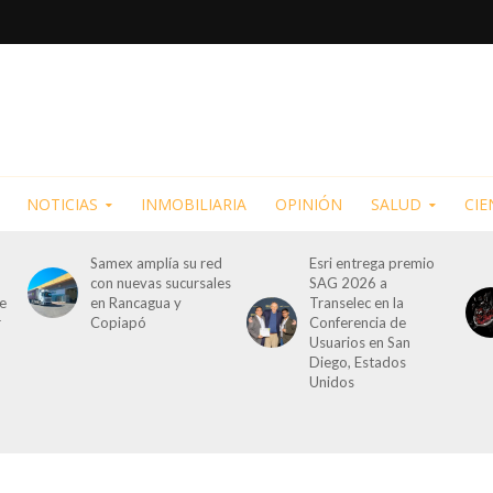
NOTICIAS
INMOBILIARIA
OPINIÓN
SALUD
CIE
Samex amplía su red
Esri entrega premio
con nuevas sucursales
SAG 2026 a
de
en Rancagua y
Transelec en la
r
Copiapó
Conferencia de
Usuarios en San
Diego, Estados
Unidos