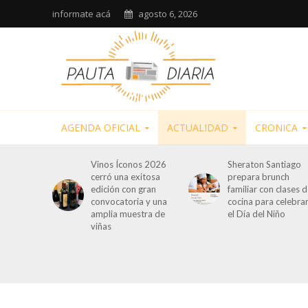
informate acá
agosto 6, 2026
AGENDA OFICIAL
ACTUALIDAD
CRONICA
Vinos Íconos 2026
Sheraton Santiago
cerró una exitosa
prepara brunch
edición con gran
familiar con clases 
convocatoria y una
cocina para celebra
amplia muestra de
el Día del Niño
viñas