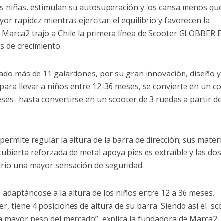
as niñas, estimulan su autosuperación y los cansa menos qu
or rapidez mientras ejercitan el equilibrio y favorecen la
 Marca2 trajo a Chile la primera línea de Scooter GLOBBER 
 de crecimiento.
ado más de 11 galardones, por su gran innovación, diseño y
o para llevar a niños entre 12-36 meses, se convierte en un c
ses- hasta convertirse en un scooter de 3 ruedas a partir de
ermite regular la altura de la barra de dirección; sus mater
cubierta reforzada de metal apoya pies es extraíble y las do
ario una mayor sensación de seguridad.
s, adaptándose a la altura de los niños entre 12 a 36 meses.
r, tiene 4 posiciones de altura de su barra. Siendo así el sc
a mayor peso del mercado”, explica la fundadora de Marca2.