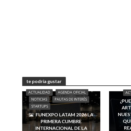
te podría gustar
ACTUALIDAD
AGENDA OFICIAL
AC
NOTICIAS
PAUTAS DE INTERÉS
¿PUE
STARTUPS
ART
NUES
FUNEXPO LATAM 2026 LA
QUÉ
PRIMERA CUMBRE
RE
INTERNACIONAL DE LA