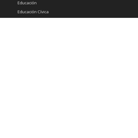
Educación
Educación Cívica
Eventos online
Gastronomia
Gourmet
Inmobiliaria
Internacional
Marketing
Medicina Estetica
Minería
Ministerio de Economia
Moda
Mujeres
Noticias
Opinión
Pautas de Interés