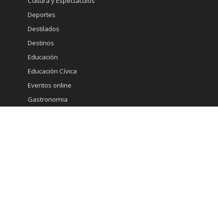
Cultura y Espectáculos
Deportes
Destilados
Destinos
Educación
Educación Cívica
Eventos online
Gastronomia
Gourmet
Inmobiliaria
Internacional
Marketing
Medicina Estetica
Minería
Ministerio de Economia
Moda