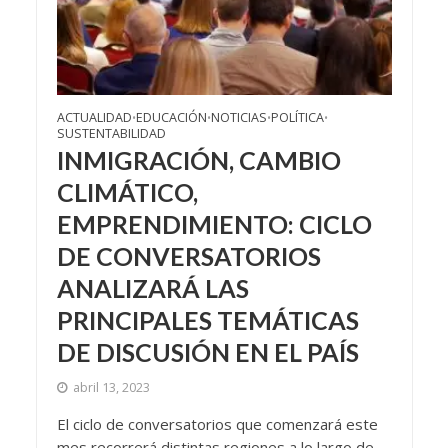
ACTUALIDAD
EDUCACIÓN
NOTICIAS
POLÍTICA
•
•
•
•
SUSTENTABILIDAD
INMIGRACIÓN, CAMBIO
CLIMÁTICO,
EMPRENDIMIENTO: CICLO
DE CONVERSATORIOS
ANALIZARÁ LAS
PRINCIPALES TEMÁTICAS
DE DISCUSIÓN EN EL PAÍS
abril 13, 2023
El ciclo de conversatorios que comenzará este
mes recorrerá distintas regiones a lo largo de