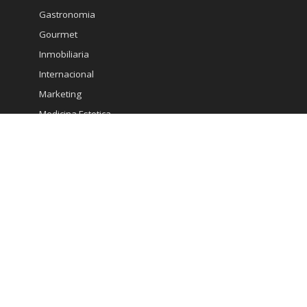
Gastronomia
Gourmet
Inmobiliaria
Internacional
Marketing
Medicina Estetica
Minería
Ministerio de Economia
Moda
Mujeres
Noticias
Opinión
Pautas de Interés
Policial
Política