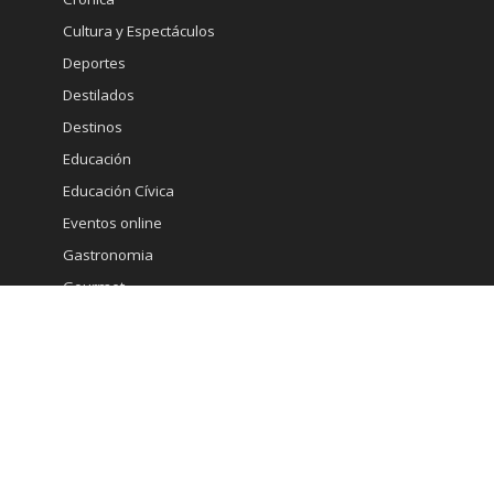
Cultura y Espectáculos
Deportes
Destilados
Destinos
Educación
Educación Cívica
Eventos online
Gastronomia
Gourmet
Inmobiliaria
Internacional
Marketing
Medicina Estetica
Minería
Ministerio de Economia