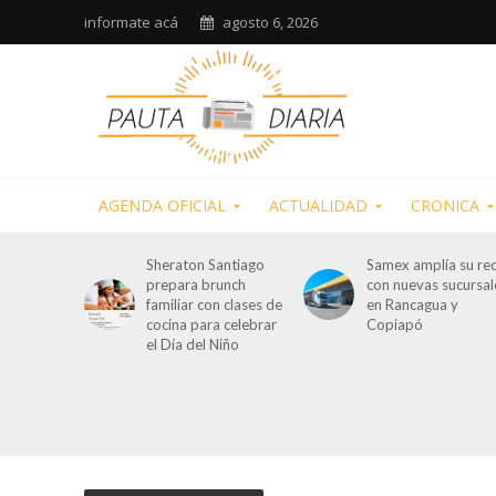
informate acá
agosto 6, 2026
AGENDA OFICIAL
ACTUALIDAD
CRONICA
Sheraton Santiago
Samex amplía su re
prepara brunch
con nuevas sucursal
familiar con clases de
en Rancagua y
cocina para celebrar
Copiapó
el Día del Niño