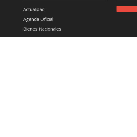
Actualidad
Agenda Oficial
Bienes Nacionales
Café
Cerveza
Ciencia y Tecnología
Coctelería
Conciertos
Cronica
Cultura y Espectáculos
Deportes
Destilados
Destinos
Educación