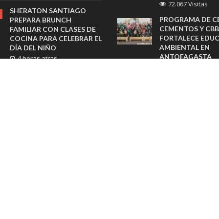
72.067 Visitas
SHERATON SANTIAGO
PROGRAMA DE C
PREPARA BRUNCH
CEMENTOS Y CBB
FAMILIAR CON CLASES DE
FORTALECE EDU
COCINA PARA CELEBRAR EL
AMBIENTAL EN
DÍA DEL NIÑO
ANTOFAGASTA
4 horas atras
3 Visitas
SAMEX AMPLÍA SU RED
FERTILIZACIÓN IN
CON NUEVAS SUCURSALES
MÁXIMA EFECTI
EN RANCAGUA Y COPIAPÓ
3 Visitas
5 horas atras
LENOVO VANTAG
ESRI ENTREGA PREMIO
PERFORMANCE, 
SAG 2026 A TRANSELEC EN
NUEVA HERRAMI
LA CONFERENCIA DE
AUTODIAGNÓST
USUARIOS EN SAN DIEGO,
3 Visitas
ESTADOS UNIDOS
agosto 3, 2026
SIDDHARTA, LA 
INFUSIÓN INSPIR
POR PRIMERA VEZ EN 30
LOS MONJES BUD
AÑOS: SHERATON
3 Visitas
SANTIAGO REALIZARÁ
EXCLUSIVA CATA VERTICAL