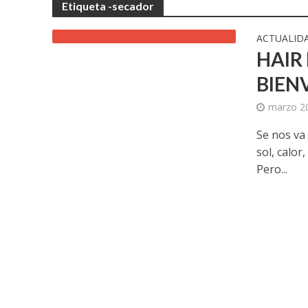
Etiqueta -secador
ACTUALID
HAIR
BIEN
marzo 2
Se nos va
sol, calor
Pero...