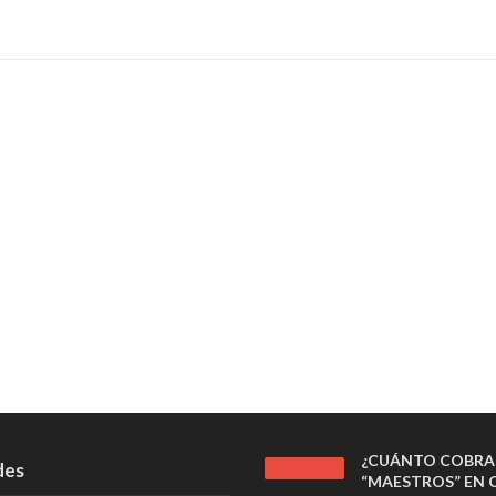
¿CUÁNTO COBRA
des
“MAESTROS” EN C