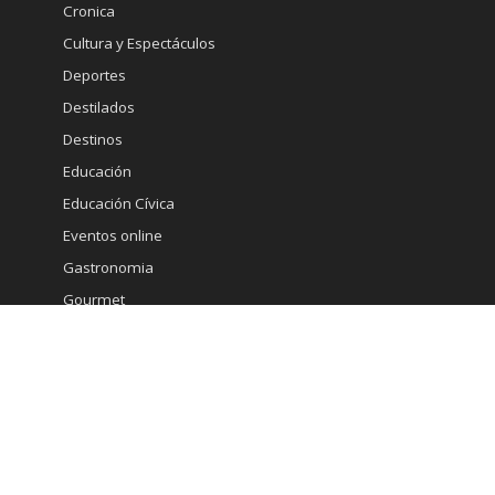
Cronica
Cultura y Espectáculos
Deportes
Destilados
Destinos
Educación
Educación Cívica
Eventos online
Gastronomia
Gourmet
Inmobiliaria
Internacional
Marketing
Medicina Estetica
Minería
Ministerio de Economia