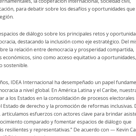
rnamentales, la cooperación internacional, sociedad civil,
ación, para debatir sobre los desafíos y oportunidades que
región.
ar espacios de diálogo sobre los principales retos y oportunid
racia, destacando la inclusión como eje estratégico. Del m
bre la relación entre democracia y prosperidad compartida,
s económicos, sino como acceso equitativo a oportunidades
o sostenible.
 años, IDEA Internacional ha desempeñado un papel fundame
mocracia a nivel global. En América Latina y el Caribe, nuestr
r a los Estados en la consolidación de procesos electorales
del Estado de derecho y la promoción de reformas inclusivas.
, articulamos esfuerzos con actores clave para brindar asist
onocimiento comparado y fomentar espacios de diálogo que
 resilientes y representativas.” De acuerdo con — Kevin Ca