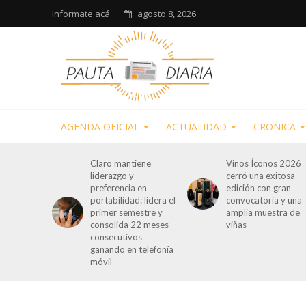
informate acá
agosto 8, 2026
AGENDA OFICIAL
ACTUALIDAD
CRONICA
Claro mantiene
Vinos Íconos 2026
liderazgo y
cerró una exitosa
preferencia en
edición con gran
portabilidad: lidera el
convocatoria y una
primer semestre y
amplia muestra de
consolida 22 meses
viñas
consecutivos
ganando en telefonía
móvil