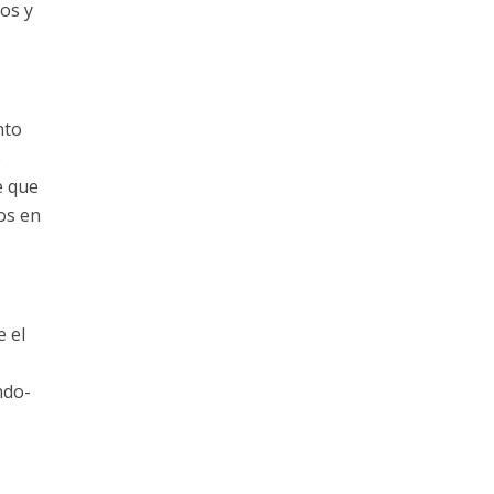
os y
nto
e
e que
os en
e el
ndo-