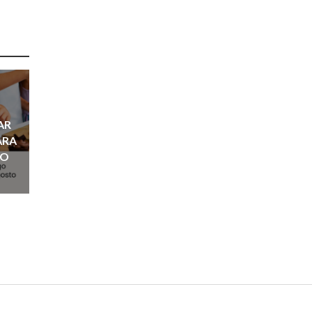
AR
ARA
ÑO