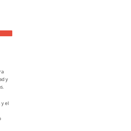
ra
ad y
s.
 y el
o