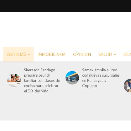
NOTICIAS
INMOBILIARIA
OPINIÓN
SALUD
CIE
Sheraton Santiago
Samex amplía su red
prepara brunch
con nuevas sucursales
familiar con clases de
en Rancagua y
cocina para celebrar
Copiapó
el Día del Niño