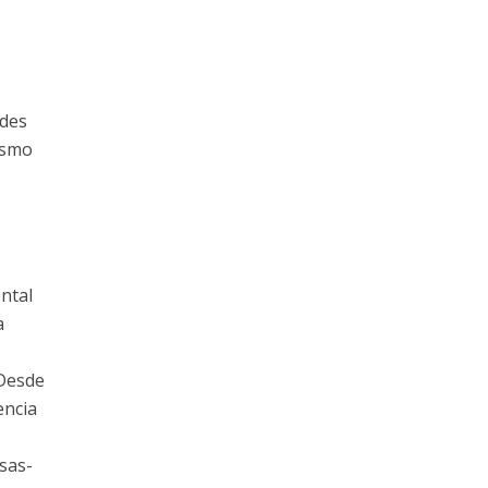
ades
ismo
,
ntal
a
 Desde
encia
sas-