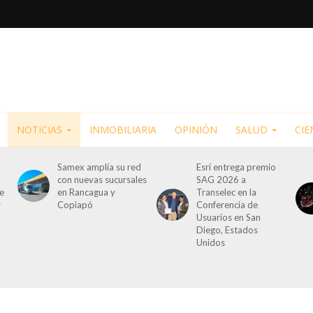
NOTICIAS
INMOBILIARIA
OPINIÓN
SALUD
CIE
Samex amplía su red
Esri entrega premio
con nuevas sucursales
SAG 2026 a
de
en Rancagua y
Transelec en la
r
Copiapó
Conferencia de
Usuarios en San
Diego, Estados
Unidos