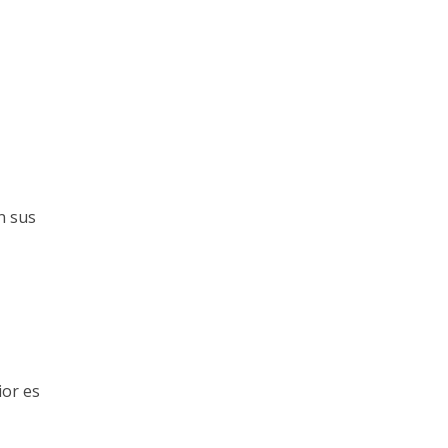
n sus
ior es