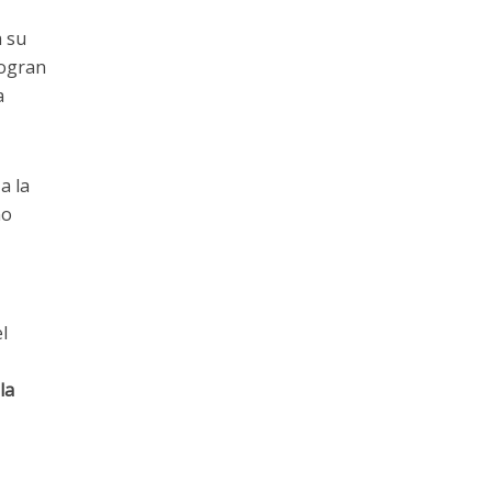
a su
logran
a
a la
no
l
la