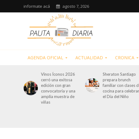
informate acá
agosto 7, 2026
AGENDA OFICIAL
ACTUALIDAD
CRONICA
Vinos Íconos 2026
Sheraton Santiago
cerró una exitosa
prepara brunch
edición con gran
familiar con clases 
convocatoria y una
cocina para celebra
amplia muestra de
el Día del Niño
viñas