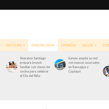
NOTICIAS
INMOBILIARIA
OPINIÓN
SALUD
CIE
Sheraton Santiago
Samex amplía su red
prepara brunch
con nuevas sucursales
familiar con clases de
en Rancagua y
cocina para celebrar
Copiapó
el Día del Niño