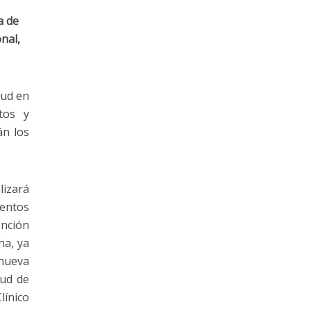
a de
nal,
lud en
tos y
án los
lizará
ientos
ención
ha, ya
 nueva
lud de
línico