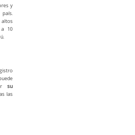
ores y
país.
 altos
s a 10
ú.
gistro
 puede
bir
su
as las