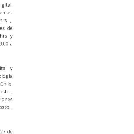
gital,
temas:
 hrs ,
des de
 hrs y
0:00 a
tal y
ología
Chile,
osto ,
ciones
osto ,
 27 de