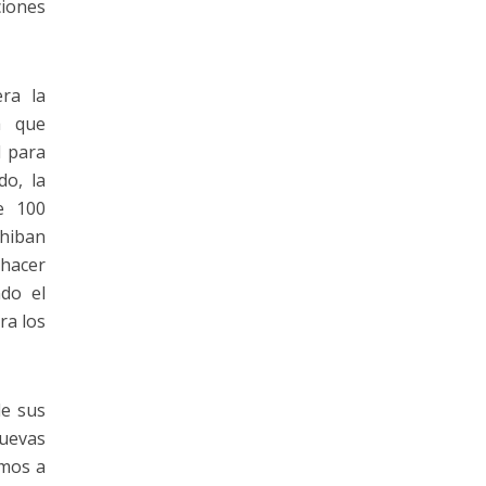
ciones
ra la
a que
d para
do, la
e 100
xhiban
 hacer
ndo el
ra los
de sus
nuevas
amos a