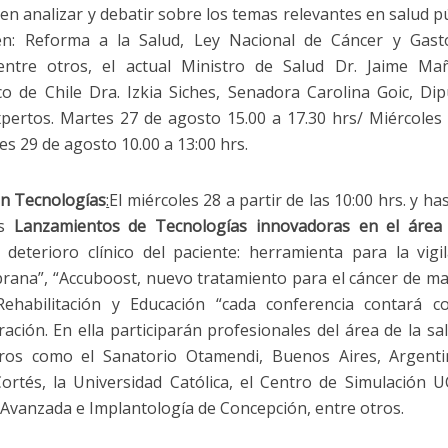
en analizar y debatir sobre los temas relevantes en salud pú
en: Reforma a la Salud, Ley Nacional de Cáncer y Gast
ntre otros, el actual Ministro de Salud Dr. Jaime Mañ
o de Chile Dra. Izkia Siches, Senadora Carolina Goic, Di
expertos. Martes 27 de agosto 15.00 a 17.30 hrs/ Miércoles
es 29 de agosto 10.00 a 13:00 hrs.
n Tecnologías
:
El miércoles 28 a partir de las 10:00 hrs. y has
es
Lanzamientos de Tecnologías innovadoras en el área 
 deterioro clínico del paciente: herramienta para la vigil
prana”, “Accuboost, nuevo tratamiento para el cáncer de m
 Rehabilitación y Educación “cada conferencia contará 
ción. En ella participarán profesionales del área de la sa
tros como el Sanatorio Otamendi, Buenos Aires, Argenti
ortés, la Universidad Católica, el Centro de Simulación U
 Avanzada e Implantología de Concepción, entre otros.