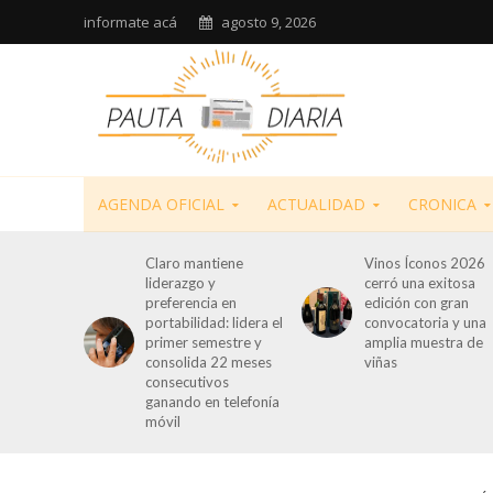
informate acá
agosto 9, 2026
AGENDA OFICIAL
ACTUALIDAD
CRONICA
Claro mantiene
Vinos Íconos 2026
liderazgo y
cerró una exitosa
preferencia en
edición con gran
portabilidad: lidera el
convocatoria y una
primer semestre y
amplia muestra de
consolida 22 meses
viñas
consecutivos
ganando en telefonía
móvil