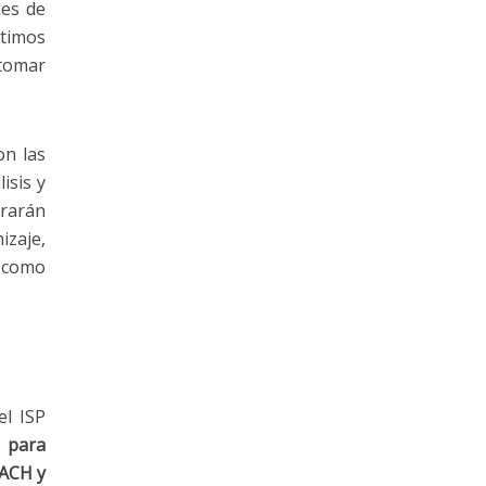
nes de
ltimos
 tomar
on las
isis y
erarán
izaje,
I como
el ISP
s para
ACH y