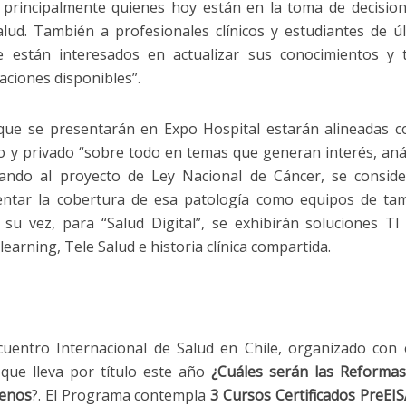
, principalmente quienes hoy están en la toma de decisio
lud. También a profesionales clínicos y estudiantes de ú
e están interesados en actualizar sus conocimientos y
aciones disponibles”.
ue se presentarán en Expo Hospital estarán alineadas c
o y privado “sobre todo en temas que generan interés, anál
tando al proyecto de Ley Nacional de Cáncer, se consid
entar la cobertura de esa patología como equipos de tam
 su vez, para “Salud Digital”, se exhibirán soluciones T
e learning, Tele Salud e historia clínica compartida.
ncuentro Internacional de Salud en Chile, organizado con 
 que lleva por título este año
¿Cuáles serán las Reforma
lenos
?. El Programa contempla
3 Cursos Certificados Pre
EIS