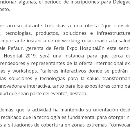
ncionar algunas, el periodo de inscripciones para Delega
osto.
er acceso durante tres días a una oferta “que conside
, tecnologías, productos, soluciones e infraestructur
importante instancia de networking relacionado a la salu
ele Pefaur, gerenta de Feria Expo Hospital.En este senti
o Hospital 2019, será una instancia para que cerca d
rendedores y representantes de la oferta internacional e
as y workshops, “talleres interactivos donde se podrán
las soluciones y tecnologías para la salud, transforma
novadora e interactiva, tanto para los expositores como pa
alud que sean parte del evento”, destaca.
además, que la actividad ha mantenido su orientación des
a recalcado que la tecnología es fundamental para otorgar 
as a situaciones de cobertura en zonas extremas. “convoc