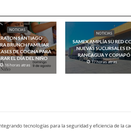
NOTICIAS
NOTICIAS
ERATON SANTIAGO
SAMEX AMPLÍA SU RED C
RA BRUNCH FAMILIAR
NUEVAS SUCURSALES E
ASES DE COCINA PARA
RANCAGUA Y COPIAPÓ
RAR EL DÍA DEL NIÑO
17 horas atras
16 horas atras
integrando tecnologías para la seguridad y eficiencia de la c