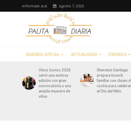
informate acá
agosto 7, 2026
AGENDA OFICIAL
ACTUALIDAD
CRONICA
Vinos Íconos 2026
Sheraton Santiago
cerró una exitosa
prepara brunch
edición con gran
familiar con clases 
convocatoria y una
cocina para celebra
amplia muestra de
el Día del Niño
viñas