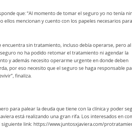
esponde que: “Al momento de tomar el seguro yo no tenía n
 ellos mencionan y cuento con los papeles necesarios par
 encuentra sin tratamiento, incluso debía operarse, pero al
 seguro no ha podido retomar el tratamiento ni agendar la
iento y además necesito operarme urgente en donde deben
da, por eso necesito que el seguro se haga responsable pa
vir”, finaliza.
ro para palear la deuda que tiene con la clínica y poder se
Javiera está realizando una gran rifa. Los interesados en c
siguiente link:
https://www.juntosxjaviera.com/protratamie