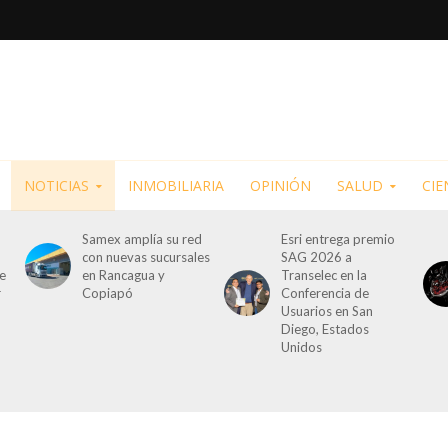
NOTICIAS
INMOBILIARIA
OPINIÓN
SALUD
CIE
Samex amplía su red
Esri entrega premio
con nuevas sucursales
SAG 2026 a
de
en Rancagua y
Transelec en la
r
Copiapó
Conferencia de
Usuarios en San
Diego, Estados
Unidos