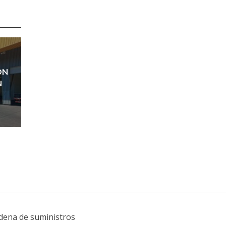
ON
N
adena de suministros