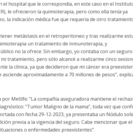
el hospital que le correspondía, en este caso en el Institut
), le ofrecieron la quimioterapia, pero como ella tenía ya
eo, la indicación médica fue que requería de otro tratamiento
tener metástasis en el retroperitoneo y tras realizarme est
uimioterapia un tratamiento de inmunoterapia, y
úblico no la ofrece. Sin embargo, yo contaba con un seguro
 mi tratamiento, pero sólo alcancé a realizarme cinco sesion
te la clínica, ya que decidieron que mi cáncer era preexiste
asciende aproximadamente a 70 millones de pesos”, explic
 por Metlife: “La compañía aseguradora mantiene el rechaz
 diagnóstico: “Tumor Maligno de la mama”, toda vez que con
ortada con fecha 29-12-2023, ya presentaba un Nódulo soli
ición previa a la vigencia del seguro. Cabe mencionar que el
ituaciones o enfermedades preexistentes”.