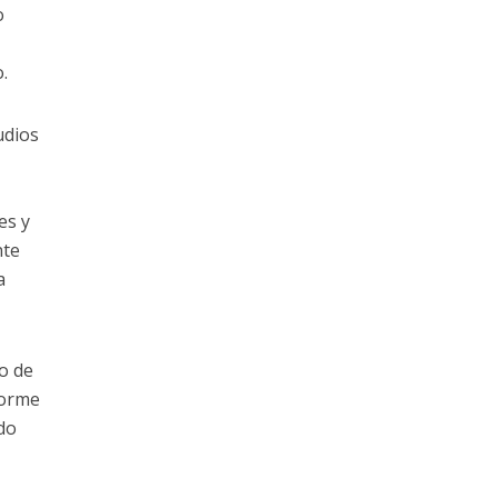
o
.
udios
es y
nte
a
o de
forme
do