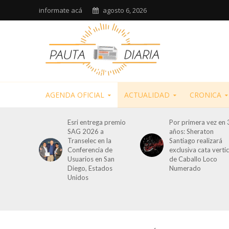
informate acá
agosto 6, 2026
AGENDA OFICIAL
ACTUALIDAD
CRONICA
Esri entrega premio
Por primera vez en 
SAG 2026 a
años: Sheraton
Transelec en la
Santiago realizará
Conferencia de
exclusiva cata vertic
Usuarios en San
de Caballo Loco
Diego, Estados
Numerado
Unidos