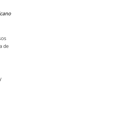
icano
sos
a de
y