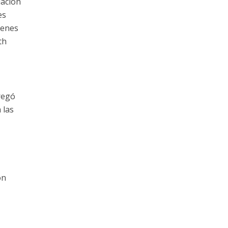
uación
es
ienes
th
regó
 las
y
on