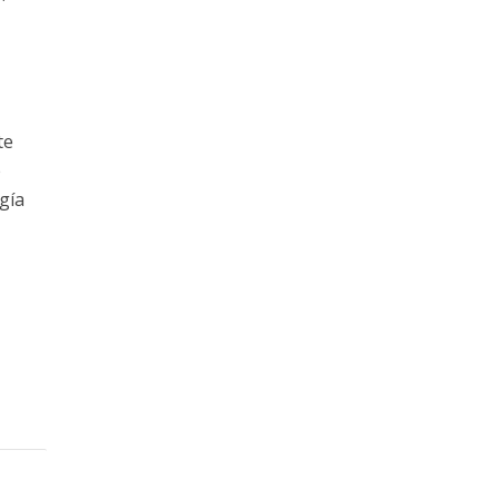
te
e
gía