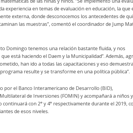
 matemáticas de las niñas y niños. “Se implementó una eval
ida experiencia en temas de evaluación en educación, la que 
lmente externa, donde desconocemos los antecedentes de qu
ntaminan las muestras”, comentó el coordinador de Jump Ma
anto Domingo tenemos una relación bastante fluida, y nos
 que está haciendo el Daem y la Municipalidad”. Además, ag
metido, han ido a todas las capacitaciones y eso demuestra
programa resulte y se transforme en una política pública”.
o por el Banco Interamericano de Desarrollo (BID),
 Multilateral de Inversiones (FOMIN) y acompañará a niños 
go continuará con 2° y 4° respectivamente durante el 2019, c
antes de esos niveles.