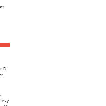
ace
e
: El
to,
a
tes y