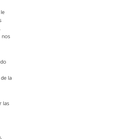
 le
s
,
n nos
ido
 de la
 las
,