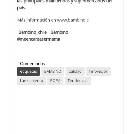
las principales multitiendas y supermercados del
país.
Más información en
www.bambino.cl
Bambino_chile
Bambino
#meencantasermama
Comentarios
etiquetas
BAMBINO
Calidad
Innovación
Lanzamiento
ROPA
Tendencias