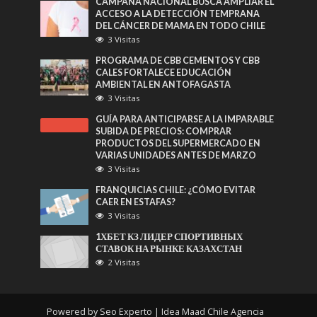
CAMPAÑA NACIONAL BUSCA AMPLIAR EL
ACCESO A LA DETECCIÓN TEMPRANA
DEL CÁNCER DE MAMA EN TODO CHILE
3 Visitas
PROGRAMA DE CBB CEMENTOS Y CBB
CALES FORTALECE EDUCACIÓN
AMBIENTAL EN ANTOFAGASTA
3 Visitas
GUÍA PARA ANTICIPARSE A LA IMPARABLE
SUBIDA DE PRECIOS: COMPRAR
PRODUCTOS DEL SUPERMERCADO EN
VARIAS UNIDADES ANTES DE MARZO
3 Visitas
FRANQUICIAS CHILE: ¿CÓMO EVITAR
CAER EN ESTAFAS?
3 Visitas
1ХБЕТ КЗ ЛИДЕР СПОРТИВНЫХ
СТАВОК НА РЫНКЕ КАЗАХСТАН
2 Visitas
Powered by
Seo Experto
| Idea Maad Chile
Agencia