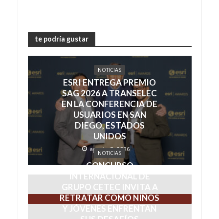
te podría gustar
NOTICIAS
ESRI ENTREGA PREMIO
SAG 2026 A TRANSELEC
EN LA CONFERENCIA DE
USUARIOS EN SAN
DIEGO, ESTADOS
UNIDOS
agosto 3, 2026
NOTICIAS
CONCURSO
INTERNACIONAL DE
GRUPO CETEC INVITA A
RETRATAR COMO NIÑOS
Y JÓVENES ENFRENTAN