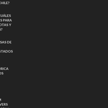
HILE?
CUÁLES
OS PARA
OTAS Y
S?
ISAS DE
ESTADOS
ÓRICA
OS
M
VERS