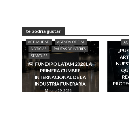
te podría gustar
ACTUALIDAD
AGENDA OFICIAL
AC
NOTICIAS
PAUTAS DE INTERÉS
¿PUE
STARTUPS
ART
NUES
FUNEXPO LATAM 2026 LA
QUÉ
PRIMERA CUMBRE
RE
INTERNACIONAL DE LA
PROTE
INDUSTRIA FUNERARIA
julio 29, 2026