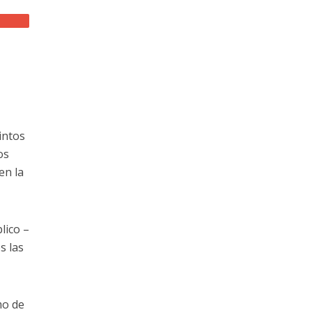
intos
os
en la
lico –
s las
mo de