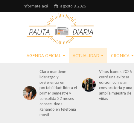
informate acá
agosto 8, 2026
AGENDA OFICIAL
ACTUALIDAD
CRONICA
Claro mantiene
Vinos Íconos 2026
liderazgo y
cerró una exitosa
preferencia en
edición con gran
portabilidad: lidera el
convocatoria y una
primer semestre y
amplia muestra de
consolida 22 meses
viñas
consecutivos
ganando en telefonía
móvil