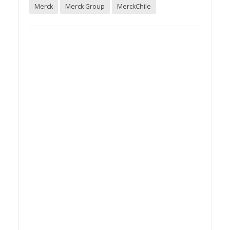
Merck
Merck Group
MerckChile