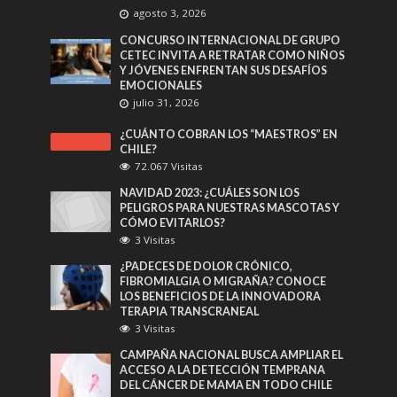
agosto 3, 2026
CONCURSO INTERNACIONAL DE GRUPO
CETEC INVITA A RETRATAR COMO NIÑOS
Y JÓVENES ENFRENTAN SUS DESAFÍOS
EMOCIONALES
julio 31, 2026
¿CUÁNTO COBRAN LOS “MAESTROS” EN
CHILE?
72.067 Visitas
NAVIDAD 2023: ¿CUÁLES SON LOS
PELIGROS PARA NUESTRAS MASCOTAS Y
CÓMO EVITARLOS?
3 Visitas
¿PADECES DE DOLOR CRÓNICO,
FIBROMIALGIA O MIGRAÑA? CONOCE
LOS BENEFICIOS DE LA INNOVADORA
TERAPIA TRANSCRANEAL
3 Visitas
CAMPAÑA NACIONAL BUSCA AMPLIAR EL
ACCESO A LA DETECCIÓN TEMPRANA
DEL CÁNCER DE MAMA EN TODO CHILE