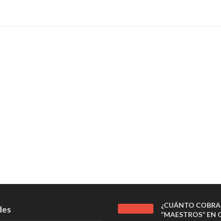
¿CUÁNTO COBRA
des
“MAESTROS” EN C