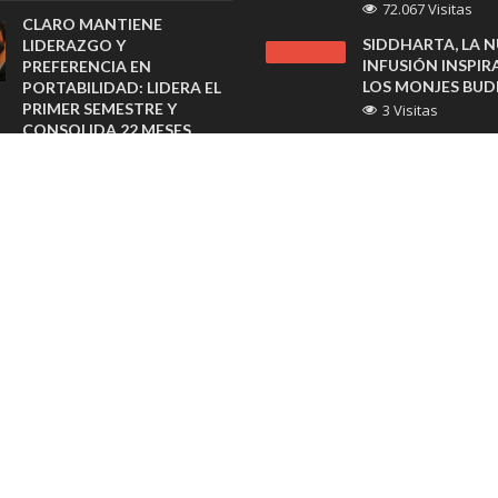
72.067 Visitas
CLARO MANTIENE
SIDDHARTA, LA 
LIDERAZGO Y
INFUSIÓN INSPIR
PREFERENCIA EN
LOS MONJES BUD
PORTABILIDAD: LIDERA EL
PRIMER SEMESTRE Y
3 Visitas
CONSOLIDA 22 MESES
GAES, UNA MARC
CONSECUTIVOS
AMPLIFON, ABRE
GANANDO EN TELEFONÍA
LOCAL AL INTERI
MÓVIL
MALL
18 horas atras
3 Visitas
VINOS ÍCONOS 2026
GENERATION CHIL
CERRÓ UNA EXITOSA
DONACIÓN DE 50
EDICIÓN CON GRAN
REACONDICION
CONVOCATORIA Y UNA
GRACIAS A CAM
AMPLIA MUESTRA DE
“REUTILIZA POR C
VIÑAS
3 Visitas
agosto 6, 2026
“MOSTBET UZBE
SHERATON SANTIAGO
ОФИЦИАЛЬНЫЙ
PREPARA BRUNCH
СПОРТИВНЫХ С
FAMILIAR CON CLASES DE
ОНЛАЙН-КАЗИНО
COCINA PARA CELEBRAR EL