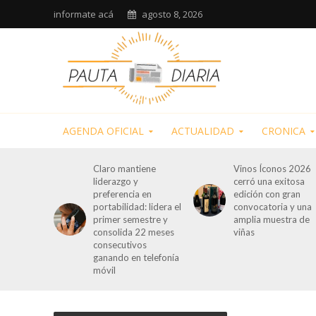
informate acá
agosto 8, 2026
AGENDA OFICIAL
ACTUALIDAD
CRONICA
Claro mantiene
Vinos Íconos 2026
liderazgo y
cerró una exitosa
preferencia en
edición con gran
portabilidad: lidera el
convocatoria y una
primer semestre y
amplia muestra de
consolida 22 meses
viñas
consecutivos
ganando en telefonía
móvil